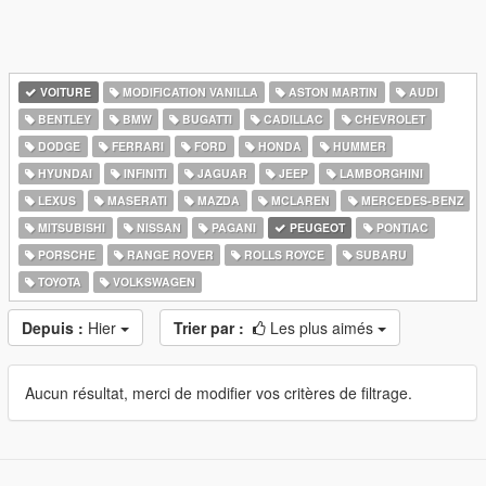
VOITURE
MODIFICATION VANILLA
ASTON MARTIN
AUDI
BENTLEY
BMW
BUGATTI
CADILLAC
CHEVROLET
DODGE
FERRARI
FORD
HONDA
HUMMER
HYUNDAI
INFINITI
JAGUAR
JEEP
LAMBORGHINI
LEXUS
MASERATI
MAZDA
MCLAREN
MERCEDES-BENZ
MITSUBISHI
NISSAN
PAGANI
PEUGEOT
PONTIAC
PORSCHE
RANGE ROVER
ROLLS ROYCE
SUBARU
TOYOTA
VOLKSWAGEN
Depuis :
Hier
Trier par :
Les plus aimés
Aucun résultat, merci de modifier vos critères de filtrage.