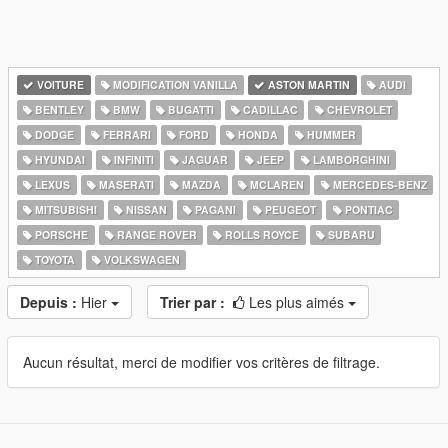
VOITURE
MODIFICATION VANILLA
ASTON MARTIN
AUDI
BENTLEY
BMW
BUGATTI
CADILLAC
CHEVROLET
DODGE
FERRARI
FORD
HONDA
HUMMER
HYUNDAI
INFINITI
JAGUAR
JEEP
LAMBORGHINI
LEXUS
MASERATI
MAZDA
MCLAREN
MERCEDES-BENZ
MITSUBISHI
NISSAN
PAGANI
PEUGEOT
PONTIAC
PORSCHE
RANGE ROVER
ROLLS ROYCE
SUBARU
TOYOTA
VOLKSWAGEN
Depuis :
Hier
Trier par :
Les plus aimés
Aucun résultat, merci de modifier vos critères de filtrage.