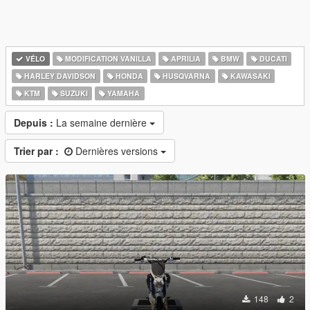
VÉLO
MODIFICATION VANILLA
APRILIA
BMW
DUCATI
HARLEY DAVIDSON
HONDA
HUSQVARNA
KAWASAKI
KTM
SUZUKI
YAMAHA
Depuis :
La semaine dernière
Trier par :
Dernières versions
148
2