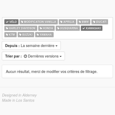
VÉLO
MODIFICATION VANILLA
APRILIA
BMW
DUCATI
HARLEY DAVIDSON
HONDA
HUSQVARNA
KAWASAKI
KTM
SUZUKI
YAMAHA
Depuis :
La semaine dernière
Trier par :
Dernières versions
Aucun résultat, merci de modifier vos critères de filtrage.
Designed in Alderney
Made in Los Santos