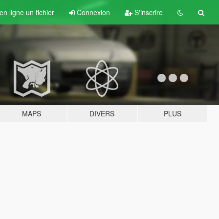
n ligne un fichier
Connexion
S'inscrire
MAPS
DIVERS
PLUS