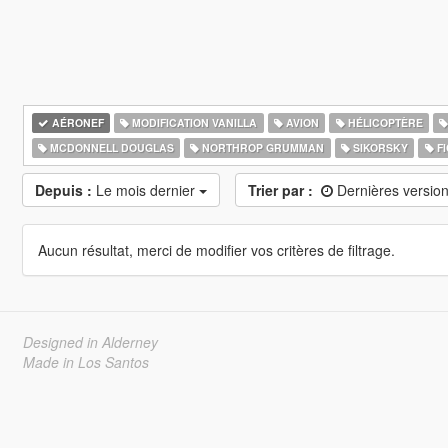
AÉRONEF
MODIFICATION VANILLA
AVION
HÉLICOPTÈRE
MCDONNELL DOUGLAS
NORTHROP GRUMMAN
SIKORSKY
FI
Depuis :
Le mois dernier
Trier par :
Dernières versio
Aucun résultat, merci de modifier vos critères de filtrage.
Designed in Alderney
Made in Los Santos