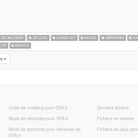
JET MILITAIRE
JET CIVIL
CARGO JET
HÉLICE
AMPHIBIEN
FU
CTIF
MENYOO
ns
Outils de modding pour GTA 5
Derniers fichiers
Mods de véhicules pour GTA 5
Fichiers en vedette
Mods de peintures pour véhicules de
Fichiers les plus aim
GTA 5