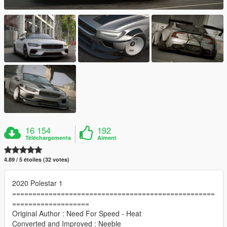
16 154
192
Téléchargements
Aiment
4.89 / 5 étoiles (32 votes)
2020 Polestar 1
==================================================
===================
Original Author : Need For Speed - Heat
Converted and Improved : Neeble