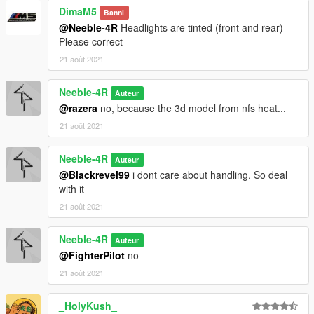
DimaM5
Banni
@Neeble-4R
Headlights are tinted (front and rear)
Please correct
21 août 2021
Neeble-4R
Auteur
@razera
no, because the 3d model from nfs heat...
21 août 2021
Neeble-4R
Auteur
@Blackrevel99
i dont care about handling. So deal
with it
21 août 2021
Neeble-4R
Auteur
@FighterPilot
no
21 août 2021
_HolyKush_