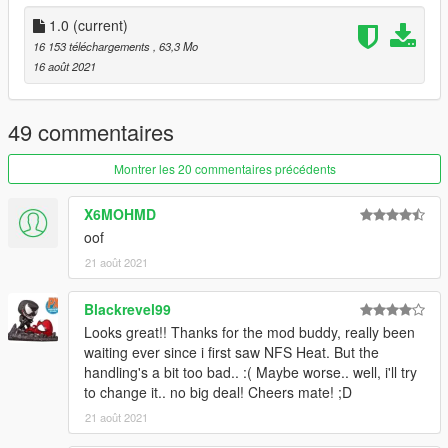
Save it and use OpenIV replace it.
1.0
(current)
16 153 téléchargements
, 63,3 Mo
Spawn it by name:
16 août 2021
starone
(for stock and tuning)
starhero
(hero version/modified)
49 commentaires
******PROHIBITED******
- PROHIBITED SELL THIS MOD
Montrer les 20 commentaires précédents
- Reupload this mod without my permission
X6MOHMD
oof
21 août 2021
Blackrevel99
Looks great!! Thanks for the mod buddy, really been
waiting ever since i first saw NFS Heat. But the
handling's a bit too bad.. :( Maybe worse.. well, i'll try
to change it.. no big deal! Cheers mate! ;D
21 août 2021