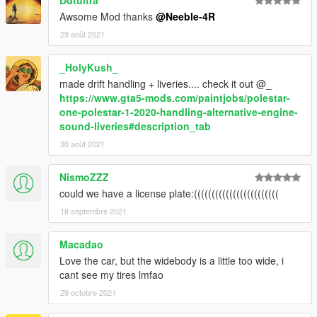
Awsome Mod thanks
@Neeble-4R
29 août 2021
_HolyKush_
made drift handling + liveries.... check it out @_
https://www.gta5-mods.com/paintjobs/polestar-
one-polestar-1-2020-handling-alternative-engine-
sound-liveries#description_tab
30 août 2021
NismoZZZ
could we have a license plate:((((((((((((((((((((((((
18 septembre 2021
Macadao
Love the car, but the widebody is a little too wide, i
cant see my tires lmfao
29 octobre 2021