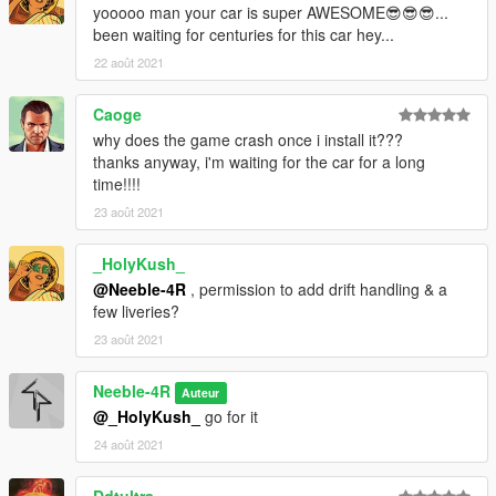
yooooo man your car is super AWESOME😎😎😎...
been waiting for centuries for this car hey...
22 août 2021
Caoge
why does the game crash once i install it???
thanks anyway, i'm waiting for the car for a long
time!!!!
23 août 2021
_HolyKush_
@Neeble-4R
, permission to add drift handling & a
few liveries?
23 août 2021
Neeble-4R
Auteur
@_HolyKush_
go for it
24 août 2021
Ddtultra