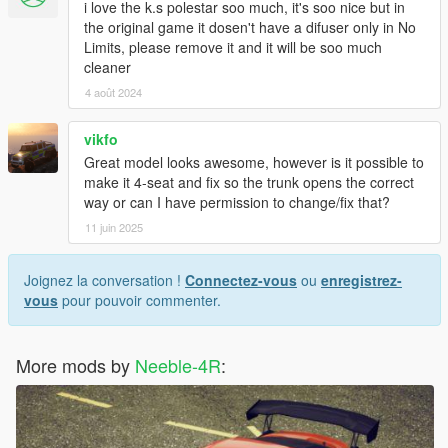
i love the k.s polestar soo much, it's soo nice but in
the original game it dosen't have a difuser only in No
Limits, please remove it and it will be soo much
cleaner
4 août 2024
vikfo
Great model looks awesome, however is it possible to
make it 4-seat and fix so the trunk opens the correct
way or can I have permission to change/fix that?
11 juin 2025
Joignez la conversation !
Connectez-vous
ou
enregistrez-
vous
pour pouvoir commenter.
More mods by
Neeble-4R
: