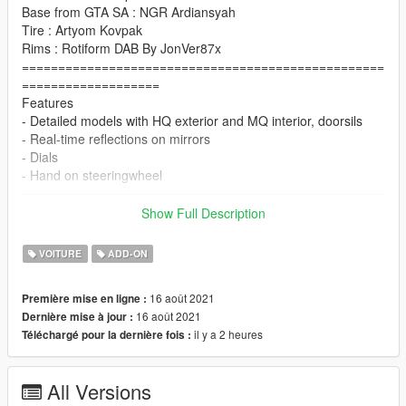
Base from GTA SA : NGR Ardiansyah
Tire : Artyom Kovpak
Rims : Rotiform DAB By JonVer87x
==================================================
===================
Features
- Detailed models with HQ exterior and MQ interior, doorsils
- Real-time reflections on mirrors
- Dials
- Hand on steeringwheel
==================================================
===================
Show Full Description
Instal:
====== Copy polestarone folder to ======
VOITURE
ADD-ON
x:\Grand Theft Auto V\mods\update\x64\dlcpacks.
16 août 2021
Première mise en ligne :
====== Use OpenIV extract ======
16 août 2021
Dernière mise à jour :
x:\Grand Theft Auto
il y a 2 heures
Téléchargé pour la dernière fois :
V\update\update.rpf\common\data\dlclist.xml
then use notepad open it,add new line.
All Versions
dlcpacks:\polestarone\