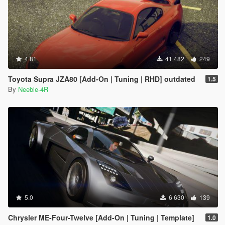
4.81
41 482
249
Toyota Supra JZA80 [Add-On | Tuning | RHD] outdated
1.5
By
Neeble-4R
5.0
6 630
139
Chrysler ME-Four-Twelve [Add-On | Tuning | Template]
1.0