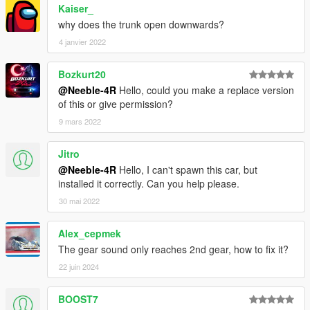
Kaiser_
why does the trunk open downwards?
4 janvier 2022
Bozkurt20
@Neeble-4R
Hello, could you make a replace version
of this or give permission?
9 mars 2022
Jitro
@Neeble-4R
Hello, I can't spawn this car, but
installed it correctly. Can you help please.
30 mai 2022
Alex_cepmek
The gear sound only reaches 2nd gear, how to fix it?
22 juin 2024
BOOST7