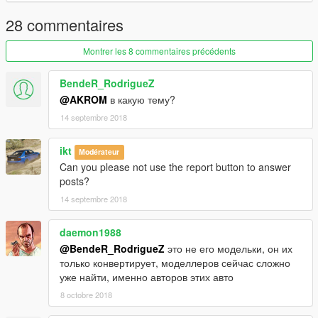
28 commentaires
Montrer les 8 commentaires précédents
BendeR_RodrigueZ
@AKROM
в какую тему?
14 septembre 2018
ikt
Modérateur
Can you please not use the report button to answer
posts?
14 septembre 2018
daemon1988
@BendeR_RodrigueZ
это не его модельки, он их
только конвертирует, моделлеров сейчас сложно
уже найти, именно авторов этих авто
8 octobre 2018