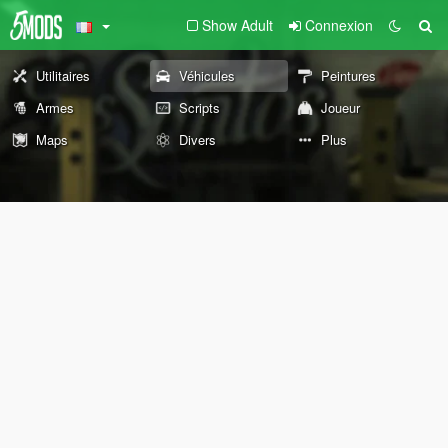
Show Adult
Connexion
Utilitaires
Véhicules
Peintures
Armes
Scripts
Joueur
Maps
Divers
Plus