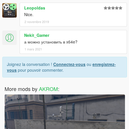
Leopoldas
Nice.
2 novembre 2019
Nekit_Gamer
а можно установить в x64e?
1 mars 2021
Joignez la conversation !
Connectez-vous
ou
enregistrez-
vous
pour pouvoir commenter.
More mods by
AKROM
: