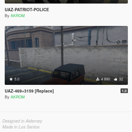
UAZ-PATRIOT-POLICE
By
AKROM
5.0
4 990
32
UAZ-469+3159 [Replace]
1.0
By
AKROM
Designed in Alderney
Made in Los Santos