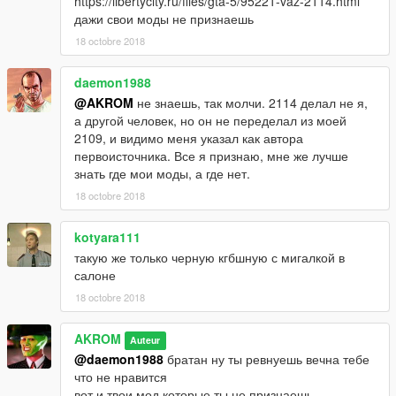
https://libertycity.ru/files/gta-5/95221-vaz-2114.html
дажи свои моды не признаешь
18 octobre 2018
daemon1988
@AKROM
не знаешь, так молчи. 2114 делал не я,
а другой человек, но он не переделал из моей
2109, и видимо меня указал как автора
первоисточника. Все я признаю, мне же лучше
знать где мои моды, а где нет.
18 octobre 2018
kotyara111
такую же только черную кгбшную с мигалкой в
салоне
18 octobre 2018
AKROM
Auteur
@daemon1988
братан ну ты ревнуешь вечна тебе
что не нравится
вот и твои мод которые ты не признаешь