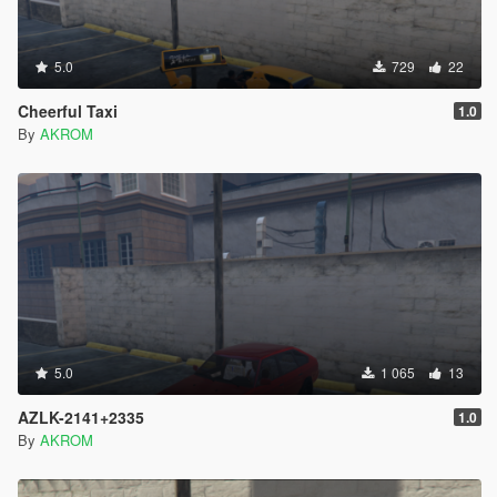
5.0
729
22
Cheerful Taxi
1.0
By
AKROM
5.0
1 065
13
AZLK-2141+2335
1.0
By
AKROM