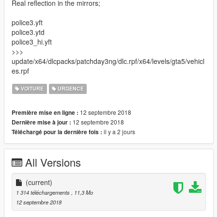
Real reflection in the mirrors;
police3.yft
police3.ytd
police3_hi.yft
>>>
update/x64/dlcpacks/patchday3ng/dlc.rpf/x64/levels/gta5/vehicl
es.rpf
VOITURE
URGENCE
12 septembre 2018
Première mise en ligne :
12 septembre 2018
Dernière mise à jour :
il y a 2 jours
Téléchargé pour la dernière fois :
All Versions
(current)
1 314 téléchargements
, 11,3 Mo
12 septembre 2018