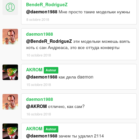
BendeR_RodrigueZ
@daemon1988
Мне просто такие модельки нужны
8 octobre 2018
daemon1988
@BendeR_RodrigueZ
эти модельки можешь взять
хоть с сан Андреаса, это все оттуда конверты
10 octobre 2018
AKROM
Auteur
@daemon1988
как дела daemon
15 octobre 2018
daemon1988
@AKROM
отлично, как сам?
16 octobre 2018
AKROM
Auteur
@daemon1988
зачем ты удалил 2114