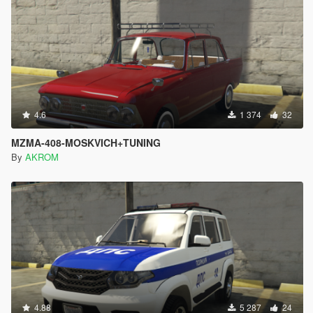
4.6
1 374
32
MZMA-408-MOSKVICH+TUNING
By
AKROM
4.88
5 287
24