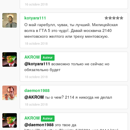
16 octobre 2018
kotyara111
О май гаребулл, чувак, ты лучший. Милицейская
волга в ГТА 5 это чудо!. Давай москвича 2140
ментовского желтого или треху ментовскую.
18 octobre 2018
AKROM
Auteur
@kotyara111
возможно только не сейчас но
обязательно будет
18 octobre 2018
daemon1988
@AKROM
ты о чем? 2114 я никогда не делал
18 octobre 2018
AKROM
Auteur
@daemon1988
это твое да