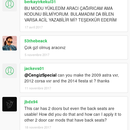
berkaytrkekul31
BU MODU YÜKLEDİM ARACI ÇAĞIRICAM AMA
KODUNU BİLMİYORUM. BULAMADIM DA BİLEN
VARSA ACİL YAZABİLİR Mİ? TEŞEKKÜR EDERİM
17 avril 2017
53thebeack
Çok gzl olmuş aracınız
5 novembre 2017
jackevs01
@CengizSpecial
can you make the 2009 astra vxr,
2012 corsa vxr and the 2014 fiesta st ? thanks
11 novembre 2017
jbdx94
This car has 2 doors but even the back seats are
usable! How did you do that and how can I apply it to
other 2 door car mods that have back seats?
18 novembre 2017