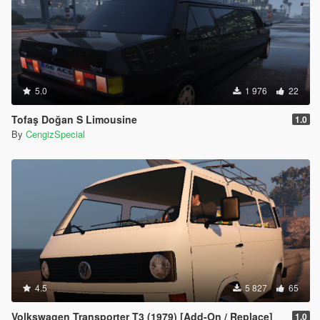
5.0
1 976
22
Tofaş Doğan S Limousine
1.0
By
CengizSpecial
4.5
5 827
65
Volkswagen Transporter T3 (1979) [Add-On / Replace]
1.0