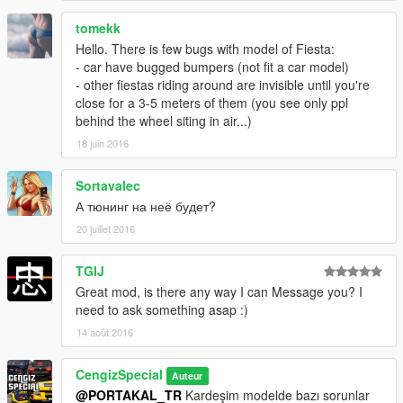
> Araç önden çekişlidir. ✓
tomekk
Car is front-wheel drive. ✓
Hello. There is few bugs with model of Fiesta:
> Steering Lock: 50°
- car have bugged bumpers (not fit a car model)
- other fiestas riding around are invisible until you're
Note:
Plate changes in the game. Don't worry.
close for a 3-5 meters of them (you see only ppl
behind the wheel siting in air...)
18 juin 2016
Sortavalec
А тюнинг на неё будет?
20 juillet 2016
TGIJ
Great mod, is there any way I can Message you? I
need to ask something asap :)
14 août 2016
CengizSpecial
Auteur
@PORTAKAL_TR
Kardeşim modelde bazı sorunlar