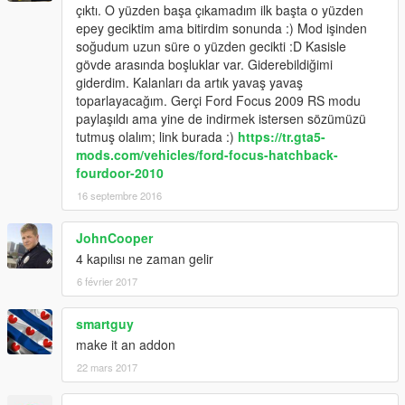
çıktı. O yüzden başa çıkamadım ilk başta o yüzden
epey geciktim ama bitirdim sonunda :) Mod işinden
soğudum uzun süre o yüzden gecikti :D Kasisle
gövde arasında boşluklar var. Giderebildiğimi
giderdim. Kalanları da artık yavaş yavaş
toparlayacağım. Gerçi Ford Focus 2009 RS modu
paylaşıldı ama yine de indirmek istersen sözümüzü
tutmuş olalım; link burada :)
https://tr.gta5-
mods.com/vehicles/ford-focus-hatchback-
fourdoor-2010
16 septembre 2016
JohnCooper
4 kapılısı ne zaman gelir
6 février 2017
smartguy
make it an addon
22 mars 2017