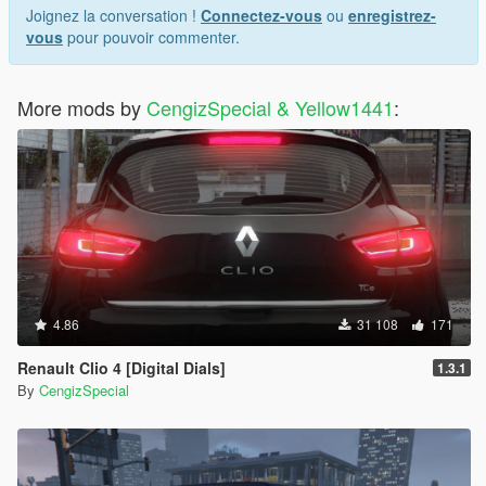
Joignez la conversation !
Connectez-vous
ou
enregistrez-
vous
pour pouvoir commenter.
More mods by
CengizSpecial & Yellow1441
:
4.86
31 108
171
Renault Clio 4 [Digital Dials]
1.3.1
By
CengizSpecial