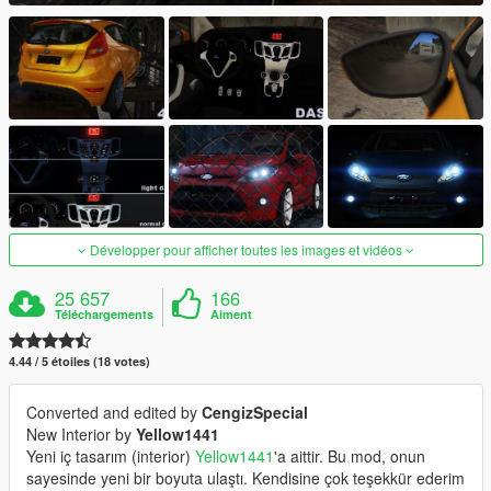
Développer pour afficher toutes les images et vidéos
25 657
166
Téléchargements
Aiment
4.44 / 5 étoiles (18 votes)
Converted and edited by
CengizSpecial
New Interior by
Yellow1441
Yeni iç tasarım (interior)
Yellow1441
'a aittir. Bu mod, onun
sayesinde yeni bir boyuta ulaştı. Kendisine çok teşekkür ederim