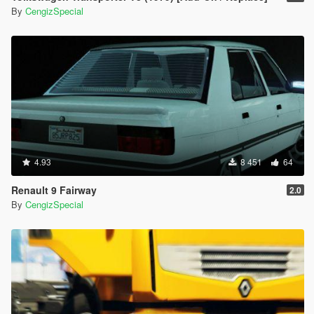
By
CengizSpecial
4.93
8 451
64
Renault 9 Fairway
2.0
By
CengizSpecial