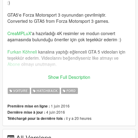
:)
GTA5'e Forza Motorsport 3 oyunundan çevrilmiştir.
Converted to GTA5 from Forza Motorsport 3 games.
CreaMPLuX
'a hazırladığı 4K resimler ve modun convert
aşamasında bulunduğu öneriler için çok teşekkür ederim :)
Furkan Köhneli
kanalına yaptığı eğlenceli GTA 5 videoları için
teşekkür ederim. Videolarını beğendiyseniz like atmayı ve
Abone
olmayı unutmayın.
*News
Show Full Description
Yeni İç tasarım eklendi. ✓
VOITURE
HATCHBACK
FORD
> New Interior has been added! ✓
1 juin 2016
Première mise en ligne :
> Göstergeler artık çalışıyor. ✓
4 juin 2016
Dernière mise à jour :
Dials are working no more. ✓
il y a 20 heures
Téléchargé pour la dernière fois :
> Aynalardaki problemler düzeltildi ✓
Mirrors updated. Realistic rear-view mirrors problem has been
All Versions