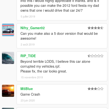
into this i would highly appreciate it thanks. and is it
possible you can make the 2012 ford fiesta my dad
owns that one i would drive that car 24/7
5 juillet 2019
Nifty_Gamer02
Can you make also a 5 door version that would be
awesome!
2 août 2019
RIP_TIDE
Beyond terrible LODS, I believe this car alone
corrupted my vehicles.rpf.
Please fix, the car looks great.
15 novembre 2019
M5Blue
Game Crash
23 juin 2020