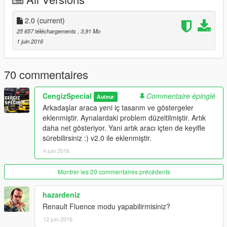
corrected ✓
>
Paint 1:
2.0
(current)
Rims ✓
>
Paint 2:
Body ✓
25 657 téléchargements
, 3,91 Mo
1 juin 2016
Features; Özellikler
> Gerçekçi dikiz aynaları ✓
70 commentaires
Realistic rear-view mirrors ✓
CengizSpecial
Commentaire épinglé
Auteur
> Kırılabilir camlar. ✓
Arkadaşlar araca yeni iç tasarım ve göstergeler
Breakable glasses. ✓
eklenmiştir. Aynalardaki problem düzeltilmiştir. Artık
daha net gösteriyor. Yani artık aracı içten de keyifle
> Direksiyon çalışıyor. ✓
sürebilirsiniz :) v2.0 ile eklenmiştir.
Steeringwheel is working. ✓
4 juin 2016
> İç, dış aydınlatmalar çalışıyor. ✓
Headlights, fars, brakelights, Indicators and taillights are
Montrer les 20 commentaires précédents
working. ✓
hazardeniz
> Kir efekti. ✓
Renault Fluence modu yapabilirmisiniz?
dirt effect. ✓
12 juin 2016