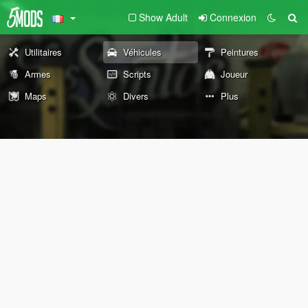
Show Adult
Connexion
Utilitaires
Véhicules
Peintures
Armes
Scripts
Joueur
Maps
Divers
Plus