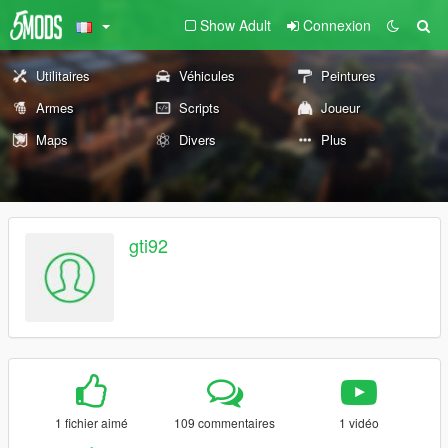
Show Adult
Connexion
Utilitaires
Véhicules
Peintures
Armes
Scripts
Joueur
Maps
Divers
Plus
gti92
1 fichier aimé
109 commentaires
1 vidéo