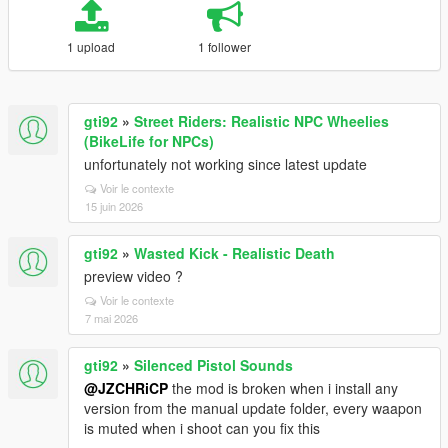
1 upload
1 follower
gti92
»
Street Riders: Realistic NPC Wheelies
(BikeLife for NPCs)
unfortunately not working since latest update
Voir le contexte
15 juin 2026
gti92
»
Wasted Kick - Realistic Death
preview video ?
Voir le contexte
7 mai 2026
gti92
»
Silenced Pistol Sounds
@JZCHRiCP
the mod is broken when i install any
version from the manual update folder, every waapon
is muted when i shoot can you fix this