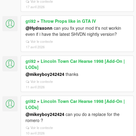
Voir le contexte
17 avril 2026
gti92
»
Throw Props like in GTA IV
@Hydraxonn
can you fix your mod it's not workin
even if i have the latest SHVDN nightly version?
Voir le contexte
17 avril 2026
gti92
»
Lincoln Town Car Hearse 1998 [Add-On |
LODs]
@mikeyboy242424
thanks
Voir le contexte
11 avril 2026
gti92
»
Lincoln Town Car Hearse 1998 [Add-On |
LODs]
@mikeyboy242424
can you do a replace for the
romero ?
Voir le contexte
10 avril 2026