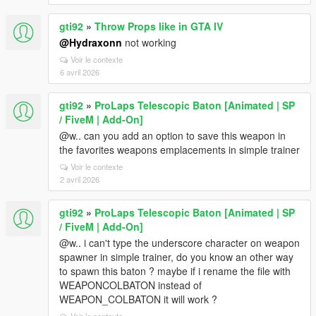
gti92
»
Throw Props like in GTA IV
@Hydraxonn
not working
Voir le contexte
6 avril 2026
gti92
»
ProLaps Telescopic Baton [Animated | SP
/ FiveM | Add-On]
@w.. can you add an option to save this weapon in
the favorites weapons emplacements in simple trainer
Voir le contexte
2 avril 2026
gti92
»
ProLaps Telescopic Baton [Animated | SP
/ FiveM | Add-On]
@w.. i can't type the underscore character on weapon
spawner in simple trainer, do you know an other way
to spawn this baton ? maybe if i rename the file with
WEAPONCOLBATON instead of
WEAPON_COLBATON it will work ?