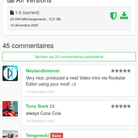
add this line
dlcpacks: \ cocacolatruck \ item>
1.0
(current)
24 549 téléchargements
, 5,21 Mo
Save and replace it.
10 décembre 2020
Name for Spawn: phantomcola - trailerscola
---------------------------------------------------------
45 commentaires
"ATTENTION"
Montrer les 20 commentaires précédents
You are not authorized to change the model.
NeulandInternet
"ATTENZIONE"
Very nice, produced a neat Video intro via Rockstar
Non sei autorizzato a modificare modello.
Editor using your mod! <3
17 décembre 2020
Tony Stark 23
always Coca-Cola
18 décembre 2020
Tengerecki
Banni