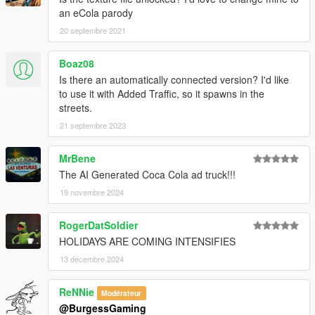
an eCola parody
20 septembre 2021
Boaz08
Is there an automatically connected version? I'd like
to use it with Added Traffic, so it spawns in the
streets.
21 septembre 2023
MrBene
The AI Generated Coca Cola ad truck!!!
19 novembre 2024
RogerDatSoldier
HOLIDAYS ARE COMING INTENSIFIES
13 décembre 2024
ReNNie
Modérateur
@BurgessGaming