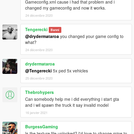
Gameconfig.xml cause i had that problem and i
changed my gameconfig and now it works.
24 décembre 2020
Tengerecki
Banni
@drydermataroa
you changed your game config to
what?
24 décembre 2020
drydermataroa
@Tengerecki
5x ped 5x vehicles
25 décembre 2020
Thebrohypers
Can somebody help me i did everything i start gta
and i wil spawn the truck it say invalid model
16 janvier 2021
BurgessGaming
Is the texture file unlocked? I'd love to change mine to