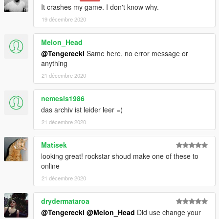
It crashes my game. I don't know why.
19 décembre 2020
Melon_Head
@Tengerecki
Same here, no error message or
anything
21 décembre 2020
nemesis1986
das archiv ist leider leer =(
21 décembre 2020
Matisek
looking great! rockstar shoud make one of these to
online
21 décembre 2020
drydermataroa
@Tengerecki
@Melon_Head
Did use change your