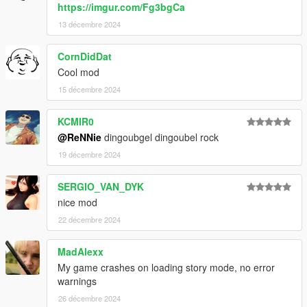
https://imgur.com/Fg3bgCa
13 décembre 2024
CornDidDat
Cool mod
15 décembre 2024
KCMIR0
@ReNNie
dingoubgel dingoubel rock
19 décembre 2024
SERGIO_VAN_DYK
nice mod
22 décembre 2024
MadAlexx
My game crashes on loading story mode, no error
warnings
26 décembre 2024