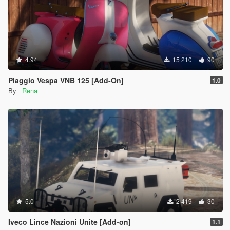
4.94
15 210
90
Piaggio Vespa VNB 125 [Add-On]
1.0
By
_Rena_
5.0
2 419
30
Iveco Lince Nazioni Unite [Add-on]
1.1