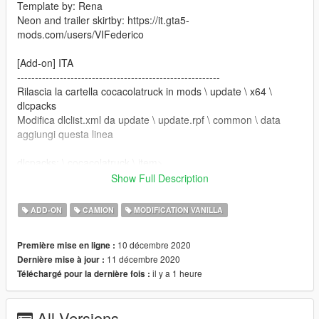
Template by: Rena
Neon and trailer skirtby: https://it.gta5-
mods.com/users/VIFederico
[Add-on] ITA
---------------------------------------------------------
Rilascia la cartella cocacolatruck in mods \ update \ x64 \
dlcpacks
Modifica dlclist.xml da update \ update.rpf \ common \ data
aggiungi questa linea
dlcpacks: \ cocacolatruck \ item>
Show Full Description
Salvalo e sostituiscilo.
ADD-ON
CAMION
MODIFICATION VANILLA
Nome di Spawn: phantomcola - trailerscola
10 décembre 2020
Première mise en ligne :
[Add-On] ENG
11 décembre 2020
Dernière mise à jour :
---------------------------------------------------------
il y a 1 heure
Téléchargé pour la dernière fois :
Drop the cocacolatruck folder into mods \ update \ x64 \
dlcpacks
Edit dlclist.xml from update \ update.rpf \ common \ data
All Versions