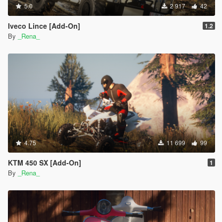
5.0
2 917
42
Iveco Lince [Add-On]
1.2
By
_Rena_
4.75
11 699
99
KTM 450 SX [Add-On]
1
By
_Rena_