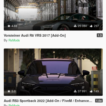
4.88
25 084
297
Vorsteiner Audi R8 VRS 2017 [Add-On]
1.3
By
RsMods
5.0
37 991
149
Audi RS3 Sportback 2022 [Add-On / FiveM / Enhanced | Animated / VehFuncsV]
1.0a
By
RsMods