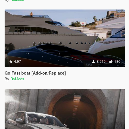
4.97
8 610
180
Go Fast boat [Add-on/Replace]
By
RsMods