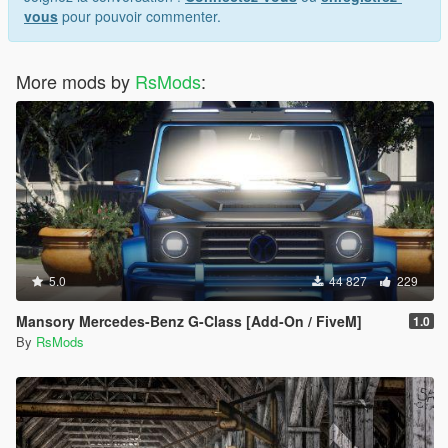
vous
pour pouvoir commenter.
More mods by
RsMods
:
5.0
44 827
229
Mansory Mercedes-Benz G-Class [Add-On / FiveM]
1.0
By
RsMods