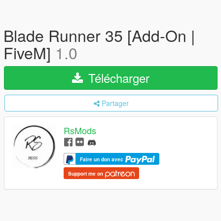
Blade Runner 35 [Add-On |
FiveM]
1.0
Télécharger
Partager
RsMods
Faire un don avec
Support me on