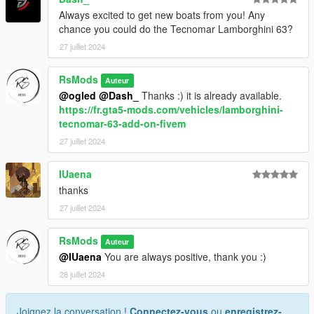
Always excited to get new boats from you! Any
chance you could do the Tecnomar Lamborghini 63?
27 juillet 2024
RsMods
Auteur
@ogled
@Dash_
Thanks :) it is already available.
https://fr.gta5-mods.com/vehicles/lamborghini-
tecnomar-63-add-on-fivem
27 juillet 2024
IUaena
thanks
27 juillet 2024
RsMods
Auteur
@IUaena
You are always positive, thank you :)
28 juillet 2024
Joignez la conversation !
Connectez-vous
ou
enregistrez-