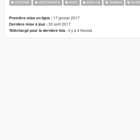
VOITURE
HATCHBACK
AUDI
ADD-ON
TUNING
FEAT
17 janvier 2017
Première mise en ligne :
30 avril 2017
Dernière mise à jour :
il y a 4 heures
Téléchargé pour la dernière fois :