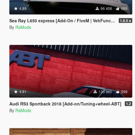
4.89
66 406
689
Sea Ray L650 express [Add-On / FiveM | VehFuncsV]
1.8.5 a
By
RsMods
4.81
130 985
599
Audi RS3 Sportback 2018 [Add-on/Tuning+wheel-ABT]
1.2
By
RsMods