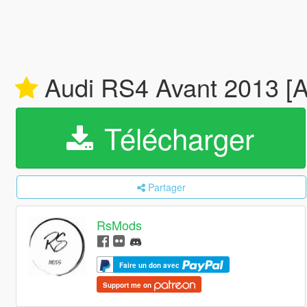
Audi RS4 Avant 2013 [A
Télécharger
Partager
RsMods
Faire un don avec
Support me on