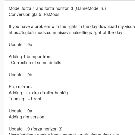
Model:forza 4 and forza horizon 3 (GameModel.ru)
Conversion gta 5: RsMods
If you have a problem with the lights in the day download my visual
https://fr.gta5-mods.com/misc/visualsettings-light-of-the-day
Update 1.9c
Adding 1 bumper front
+Correction of some details
Update 1.9b
Fixe mirrors
Adding : 1 extra (Trailer hook?)
Tunning : +1 roof
Update 1.9a
Adding rim version
Update 1.9 (forza horizon 3)
News/adding : engine,body, bonnet, trunk, doors,door sills .....