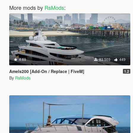
More mods by
RsMods
:
4.69
83 503
449
Amels200 [Add-On / Replace | FiveM]
1.2
By
RsMods