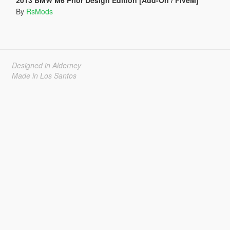
By
RsMods
Designed in Alderney
Made in Los Santos