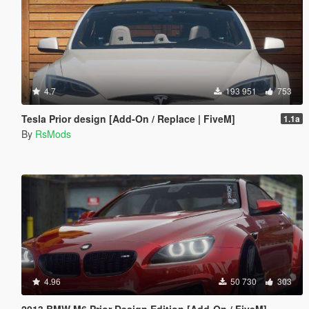
4.7
193 951
753
Tesla Prior design [Add-On / Replace | FiveM]
1.1a
By
RsMods
4.96
50 730
303
2013 BMW M6 Prior Design Edition [Add-On / FiveM]