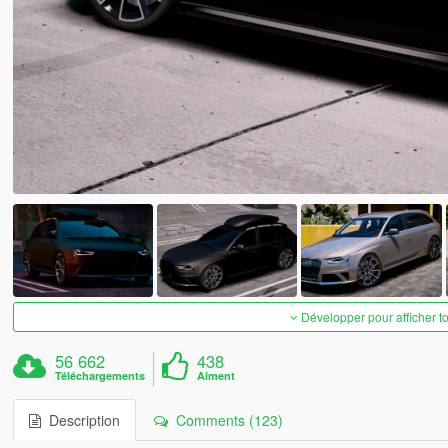
Développer pour afficher t
56 662
438
Téléchargements
Aiment
Description
Comments (123)