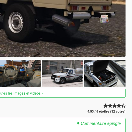
outes les images et vidéos
4.53 / 5 étoiles (32 votes)
Commentaire épinglé