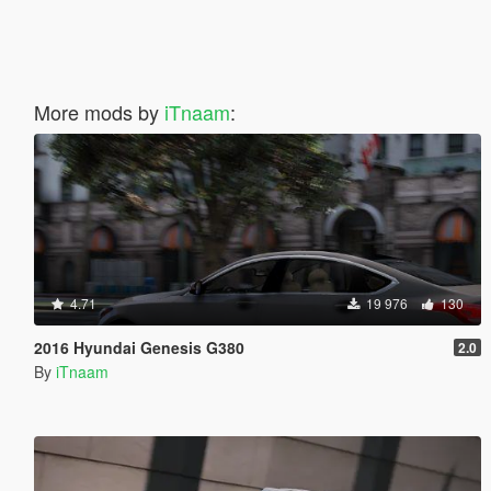
More mods by
iTnaam
:
4.71
19 976
130
2016 Hyundai Genesis G380
2.0
By
iTnaam