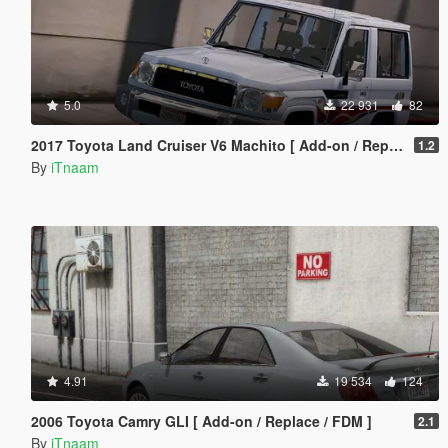
5.0
22 931
82
2017 Toyota Land Cruiser V6 Machito [ Add-on / Replace / Extras ]
1.2
By
iTnaam
4.91
19 534
124
2006 Toyota Camry GLI [ Add-on / Replace / FDM ]
2.1
By
iTnaam