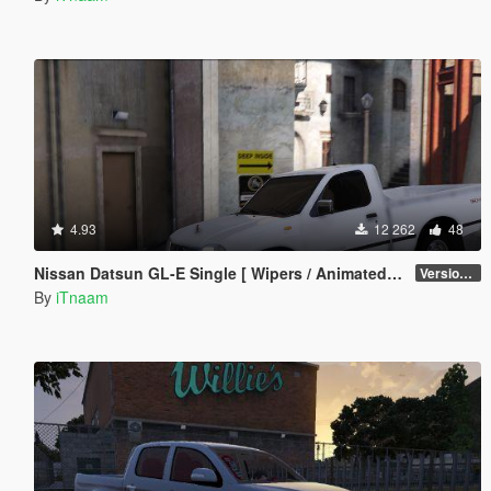
4.93
12 262
48
Nissan Datsun GL-E Single [ Wipers / Animated / FDM ]
Version 1.0.a
By
iTnaam