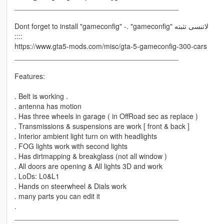
_________________________________________
Dont forget to install "gameconfig" -. "gameconfig" لاتنسى تثبته
::::
https://www.gta5-mods.com/misc/gta-5-gameconfig-300-cars
_________________________________________
Features:
. Belt is working .
. antenna has motion
. Has three wheels in garage ( in OffRoad sec as replace )
. Transmissions & suspensions are work [ front & back ]
. Interior ambient light turn on with headlights
. FOG lights work with second lights
. Has dirtmapping & breakglass (not all window )
. All doors are opening & All lights 3D and work
. LoDs: L0&L1
. Hands on steerwheel & Dials work
. many parts you can edit it
.
_________________________________________