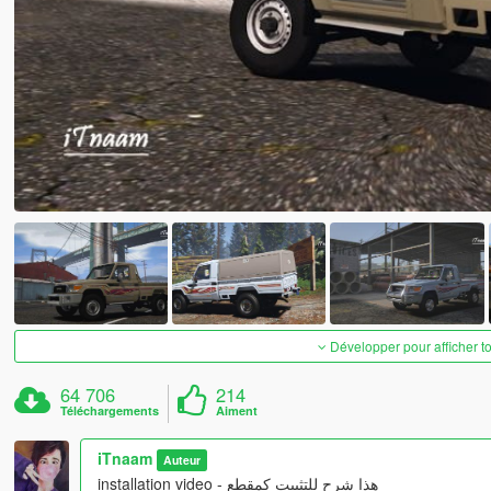
Développer pour afficher t
64 706
214
Téléchargements
Aiment
iTnaam
Auteur
installation video - هذا شرح للتثبيت كمقطع