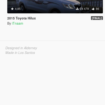
4.85
24 479
86
2015 Toyota Hilux
[FINAL]
By
iTnaam
Designed in Alderney
Made in Los Santos