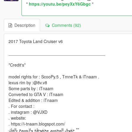
"
https://youtu.be/peyXxY6Gbgc
"
Description
Comments (92)
2017 Toyota Land Cruiser v6
_________________________________________
*Credit's*
model rights for : ScooPy.5 , TmneTk & iTnaam .
lexus rim by :@8v.v8
Some parts by : iTnaam
Converted to GTA V : iTnaam
Edited & addition : iTnaam
. For contact :
. instagram : @VJXD
. website:
. https://i-tnaam.blogspot.com/
حقوق المجسم محفوظة ولايسمح بالفك **