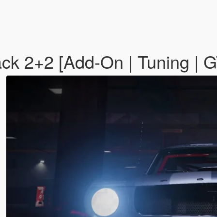
ck 2+2 [Add-On | Tuning |