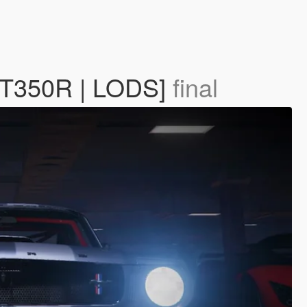
 GT350R | LODS]
final