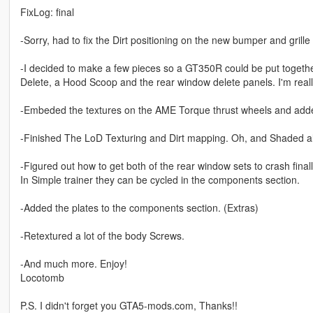
FixLog: final
-Sorry, had to fix the Dirt positioning on the new bumper and grille
-I decided to make a few pieces so a GT350R could be put togeth
Delete, a Hood Scoop and the rear window delete panels. I'm really
-Embeded the textures on the AME Torque thrust wheels and add
-Finished The LoD Texturing and Dirt mapping. Oh, and Shaded all 
-Figured out how to get both of the rear window sets to crash fina
In Simple trainer they can be cycled in the components section.
-Added the plates to the components section. (Extras)
-Retextured a lot of the body Screws.
-And much more. Enjoy!
Locotomb
P.S. I didn't forget you GTA5-mods.com, Thanks!!