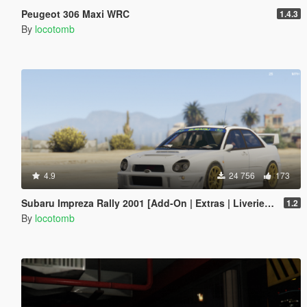
Peugeot 306 Maxi WRC
1.4.3
By
locotomb
4.9
24 756
173
Subaru Impreza Rally 2001 [Add-On | Extras | Liveries | LODs]
1.2
By
locotomb