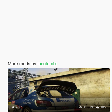
More mods by
locotomb
:
4.97
11 079
105