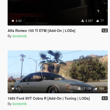
4.43
4 297
77
Alfa Romeo 155 TI DTM [Add-On | LODs]
1.2
By
locotomb
4.91
12 136
184
1993 Ford SVT Cobra R [Add-On | Tuning | LODs]
1.1
By
locotomb