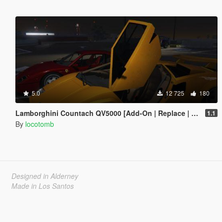
5.0
12 725
180
Lamborghini Countach QV5000 [Add-On | Replace | Tuning | LODs]
1.1
By
locotomb
Designed in Alderney
Made in Los Santos