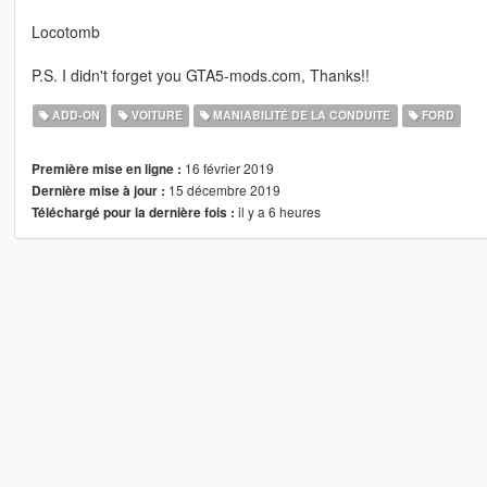
Locotomb
P.S. I didn't forget you GTA5-mods.com, Thanks!!
ADD-ON
VOITURE
MANIABILITÉ DE LA CONDUITE
FORD
16 février 2019
Première mise en ligne :
15 décembre 2019
Dernière mise à jour :
il y a 6 heures
Téléchargé pour la dernière fois :