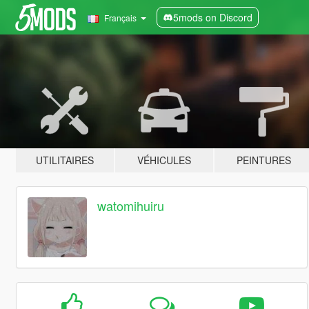
5mods on Discord
Français
UTILITAIRES
VÉHICULES
PEINTURES
watomihuiru