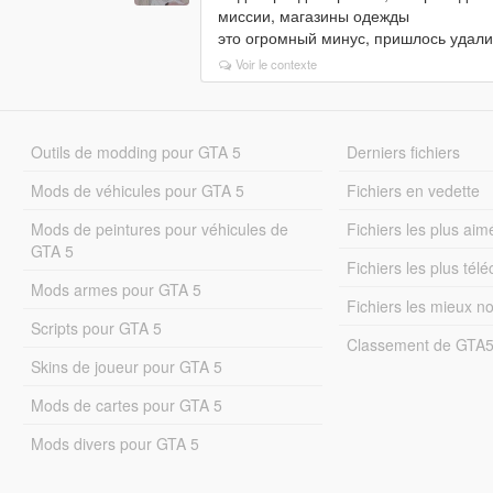
миссии, магазины одежды
это огромный минус, пришлось удалит
Voir le contexte
Outils de modding pour GTA 5
Derniers fichiers
Mods de véhicules pour GTA 5
Fichiers en vedette
Mods de peintures pour véhicules de
Fichiers les plus aim
GTA 5
Fichiers les plus tél
Mods armes pour GTA 5
Fichiers les mieux n
Scripts pour GTA 5
Classement de GTA
Skins de joueur pour GTA 5
Mods de cartes pour GTA 5
Mods divers pour GTA 5