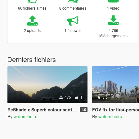
66 fichiers aimés
8 commentaires
1 vidéo
2 uploads
1 follower
4 766
téléchargements
Derniers fichiers
475
1
3.5
ReShade x Superb colour setting
FOV fix for first-person wea
1.0
By
watomihuiru
By
watomihuiru