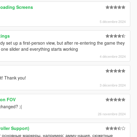
Loading Screens
5 décembre 2024
tings
dy set up a first-person view, but after re-entering the game they
 one slider and everything starts working
4 décembre 2024
t! Thank you!
3 décembre 2024
pon FOV
changed? ;(
26 novembre 2024
oller Support)
т основные маркеры, например: амму-нация, сюжетные