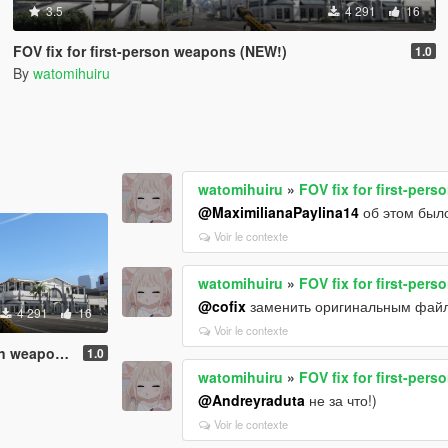
3.5
4 291
16
FOV fix for first-person weapons (NEW!)
1.0
By
watomihuiru
watomihuiru
»
FOV fix for first-per
@MaximilianaPaylina14
об этом был
Voir le contexte
watomihuiru
»
FOV fix for first-per
@cofix
заменить оригинальным фай
4 291
16
Voir le contexte
pons (NEW!)
1.0
watomihuiru
»
FOV fix for first-per
@Andreyraduta
не за что!)
Voir le contexte