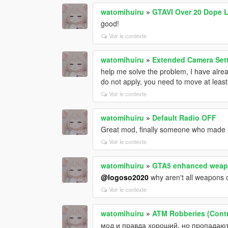
watomihuiru
»
GTAVI Over 20 Dope 
good!
Voir le contexte
watomihuiru
»
Extended Camera Set
help me solve the problem, I have alrea
do not apply, you need to move at least
Voir le contexte
watomihuiru
»
Default Radio OFF
Great mod, finally someone who made i
Voir le contexte
watomihuiru
»
GTA5 enhanced wea
@logoso2020
why aren't all weapons 
Voir le contexte
watomihuiru
»
ATM Robberies (Contr
мод и правда хороший, но пропадаю