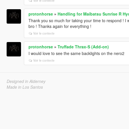
Voir le contexte
protonhorse
»
Handling for Maibatsu Sunrise R H
Thank you so much for taking your time to respond ! I w
bro ! Thanks again for everything !
Voir le contexte
protonhorse
»
Truffade Thrax-S (Add-on)
I would love to see the same backlights on the nero2
Voir le contexte
Designed in Alderney
Made in Los Santos