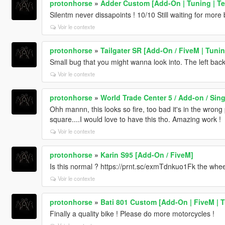
protonhorse
»
Adder Custom [Add-On | Tuning | Te
Silentm never dissapoints ! 10/10 Still waiting for more 
Voir le contexte
protonhorse
»
Tailgater SR [Add-On / FiveM | Tunin
Small bug that you might wanna look into. The left back
Voir le contexte
protonhorse
»
World Trade Center 5 / Add-on / Sing
Ohh mannn, this looks so fire, too bad it's in the wrong
square....I would love to have this tho. Amazing work !
Voir le contexte
protonhorse
»
Karin S95 [Add-On / FiveM]
Is this normal ? https://prnt.sc/exmTdnkuo1Fk the whe
Voir le contexte
protonhorse
»
Bati 801 Custom [Add-On | FiveM | 
Finally a quality bike ! Please do more motorcycles !