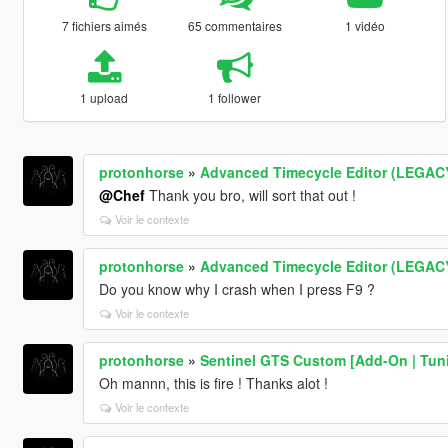
7 fichiers aimés
65 commentaires
1 vidéo
1 upload
1 follower
protonhorse
»
Advanced Timecycle Editor (LEGAC
@Chef
Thank you bro, will sort that out !
Voir le contexte
protonhorse
»
Advanced Timecycle Editor (LEGAC
Do you know why I crash when I press F9 ?
Voir le contexte
protonhorse
»
Sentinel GTS Custom [Add-On | Tuni
Oh mannn, this is fire ! Thanks alot !
Voir le contexte