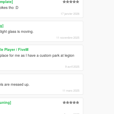
mplate]
bikes tho :D
17 janvier 2026
g]
light glass is moving.
11 novembre 2025
le Player / FiveM
 place for me as I have a custom park at legion
9 avril 2025
els are messed up.
11 mars 2025
Tuning]