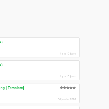
Y)
il y a 10 jours
Y)
il y a 10 jours
ng | Template]
30 janvier 2026