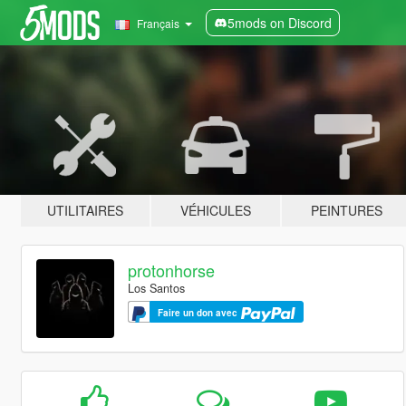
5mods on Discord
Français
UTILITAIRES
VÉHICULES
PEINTURES
protonhorse
Los Santos
Faire un don avec