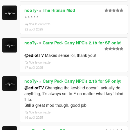
nooTy-
»
The Hitman Mod
⭐⭐⭐⭐⭐
Voir le contexte
22 août 2025
nooTy-
»
Carry Ped- Carry NPC's 2.1b for SP only!
@ediotTV
Makes sense lol, thank you!
Voir le contexte
17 août 2025
nooTy-
»
Carry Ped- Carry NPC's 2.1b for SP only!
@ediotTV
Changing the keybind doesn't actually do
anything, it's always set to F no matter what key i bind
it to.
Still a great mod though, good job!
Voir le contexte
16 août 2025