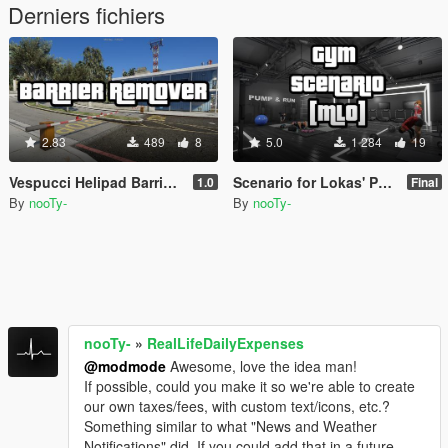
Derniers fichiers
2.83
489
8
5.0
1 284
19
Vespucci Helipad Barrier Remover [OIV]
Scenario for Lokas' Pump & Run Gym [MLO]
1.0
Final
By
nooTy-
By
nooTy-
nooTy-
»
RealLifeDailyExpenses
@modmode
Awesome, love the idea man!
If possible, could you make it so we're able to create
our own taxes/fees, with custom text/icons, etc.?
Something similar to what "News and Weather
Notifications" did. If you could add that in a future