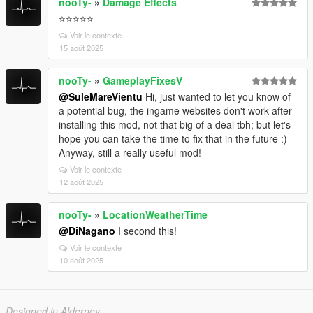
nooTy-
»
Damage Effects
⭐⭐⭐⭐⭐
Voir le contexte
15 août 2025
nooTy-
»
GameplayFixesV
@SuleMareVientu
Hi, just wanted to let you know of
a potential bug, the ingame websites don't work after
installing this mod, not that big of a deal tbh; but let's
hope you can take the time to fix that in the future :)
Anyway, still a really useful mod!
Voir le contexte
12 août 2025
nooTy-
»
LocationWeatherTime
@DiNagano
I second this!
Voir le contexte
10 août 2025
Designed in Alderney