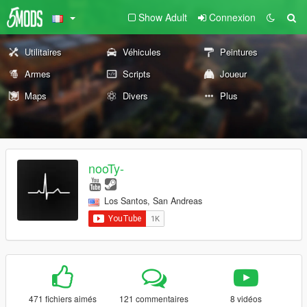
Show Adult
Connexion
Utilitaires
Véhicules
Peintures
Armes
Scripts
Joueur
Maps
Divers
Plus
nooTy-
Los Santos, San Andreas
471 fichiers aimés
121 commentaires
8 vidéos