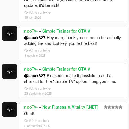
update, it'd be sick!
Voir le contexte
19 juin 2026
nooTy-
»
Simple Trainer for GTA V
@sjaak327
Hey man, thank you so much for actually
adding the shortcut key, you’re the best!
Voir le contexte
1 octobre 2025
nooTy-
»
Simple Trainer for GTA V
@sjaak327
Pleaseee, make it possible to add a
shortcut for the "Enable TV" option, i beg you lmao
Voir le contexte
23 septembre 2025
nooTy-
»
New Fitness & Vitality [.NET]
Goat!
Voir le contexte
2 septembre 2025