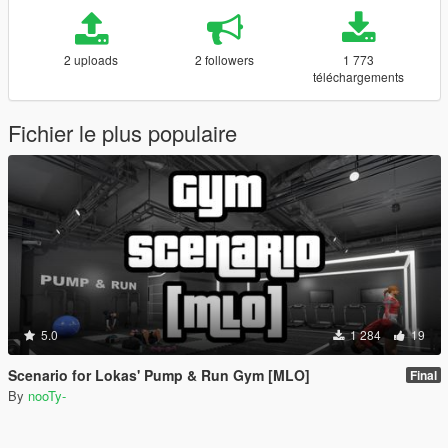
2 uploads
2 followers
1 773
téléchargements
Fichier le plus populaire
5.0
1 284
19
Scenario for Lokas' Pump & Run Gym [MLO]
Final
By
nooTy-