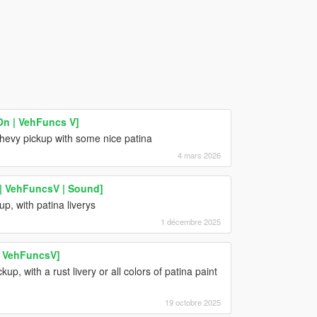
On | VehFuncs V]
evy pickup with some nice patina
4 mars 2026
| VehFuncsV | Sound]
, with patina liverys
1 décembre 2025
| VehFuncsV]
, with a rust livery or all colors of patina paint
19 octobre 2025