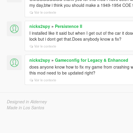
my day,btw i think you should make a 1949-1954 COE 
Voir le contexte
nicks2spy
»
Persistence II
I installed like it said but when I get out of the car it
lock but i dont get that.Does anybody know a fix?
Voir le contexte
nicks2spy
»
Gameconfig for Legacy & Enhanced
does anyone know how to fix my game from crashing wh
this mod need to be updated right?
Voir le contexte
Designed in Alderney
Made in Los Santos