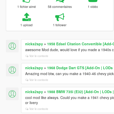
1 fichier aimé
58 commentaires
1 vidéo
1 upload
1 follower
nicks2spy
»
1958 Edsel Citation Convertible [Add-
awesome Mod dude, would love if you made a 1940s ch
Voir le contexte
nicks2spy
»
1968 Dodge Dart GTS [Add-On | LODs 
Amazing mod btw, can you make a 1940-46 chevy pickup
Voir le contexte
nicks2spy
»
1988 BMW 735i (E32) [Add-On | LODs 
cool mod like always. Could you make a 1941 chevy pickup
or livery
Voir le contexte