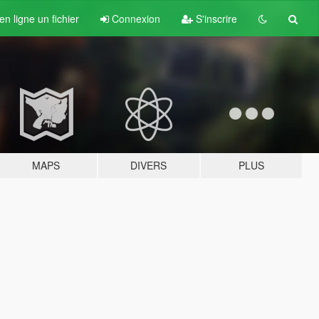
n ligne un fichier
Connexion
S'inscrire
MAPS
DIVERS
PLUS