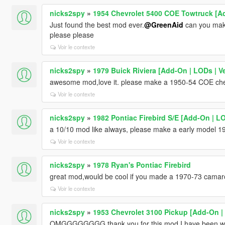
nicks2spy
»
1954 Chevrolet 5400 COE Towtruck [A
Just found the best mod ever.
@GreenAid
can you make
please please
Voir le contexte
nicks2spy
»
1979 Buick Riviera [Add-On | LODs | 
awesome mod,love it. please make a 1950-54 COE ch
Voir le contexte
nicks2spy
»
1982 Pontiac Firebird S/E [Add-On | L
a 10/10 mod like always, please make a early model 
Voir le contexte
nicks2spy
»
1978 Ryan's Pontiac Firebird
great mod,would be cool if you made a 1970-73 camar
Voir le contexte
nicks2spy
»
1953 Chevrolet 3100 Pickup [Add-On |
OMGGGGGGGG thank you for this mod I have been waiti