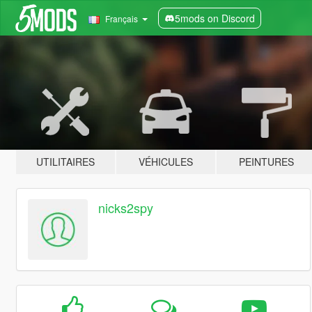
5mods on Discord
Français
UTILITAIRES
VÉHICULES
PEINTURES
nicks2spy