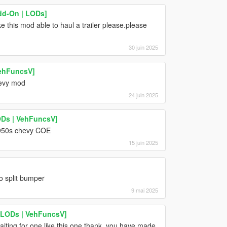
dd-On | LODs]
 this mod able to haul a trailer please.please
30 juin 2025
VehFuncsV]
evy mod
24 juin 2025
ODs | VehFuncsV]
1950s chevy COE
15 juin 2025
o split bumper
9 mai 2025
 LODs | VehFuncsV]
ng for one like this one thank, you have made