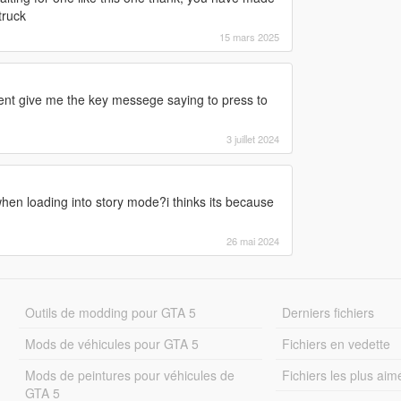
truck
15 mars 2025
 dosent give me the key messege saying to press to
3 juillet 2024
en loading into story mode?i thinks its because
26 mai 2024
Outils de modding pour GTA 5
Derniers fichiers
Mods de véhicules pour GTA 5
Fichiers en vedette
Mods de peintures pour véhicules de
Fichiers les plus aim
GTA 5