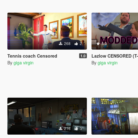
268
2
5.0
Tennis coach Censored
Lazlow CENSORED (T-shirt 
1.0
By
giga virgin
By
giga virgin
216
3