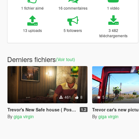
1 fichier aimé
16 commentaires
1 vidéo
13 uploads
5 followers
3 482
téléchargements
Derniers fichiers
(Voir tout)
461
8
5.0
Trevor's New Safe house ( Posters\ Magazines \ DVD covers )
Trevor car's new pictu
1.2
By
giga virgin
By
giga virgin