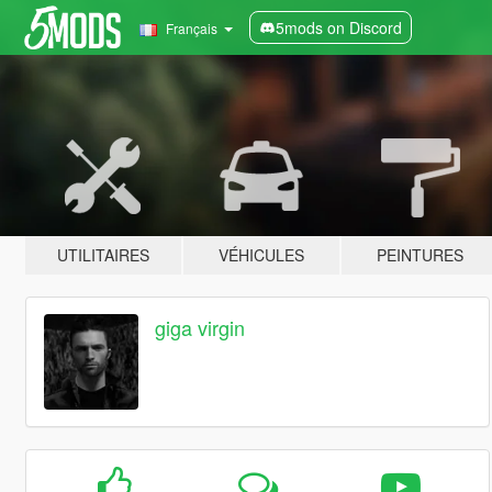
5mods on Discord
Français
UTILITAIRES
VÉHICULES
PEINTURES
giga virgin