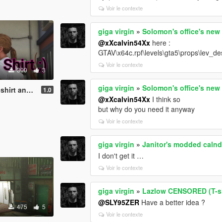
Voir le contexte
giga virgin
»
Solomon's office's new
@xXcalvin54Xx
here :
GTAV\x64c.rpf\levels\gta5\props\lev_
Voir le contexte
300
3
giga virgin
»
Solomon's office's new
and Pants)
1.0
@xXcalvin54Xx
I think so
but why do you need it anyway
Voir le contexte
giga virgin
»
Janitor's modded calnd
I don't get it …
Voir le contexte
giga virgin
»
Lazlow CENSORED (T-sh
@SLY95ZER
Have a better idea ?
475
5
Voir le contexte