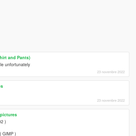
irt and Pants)
ble unfortunately
23 novembre 2022
es
23 novembre 2022
 pictures
2 )
g ( GIMP )