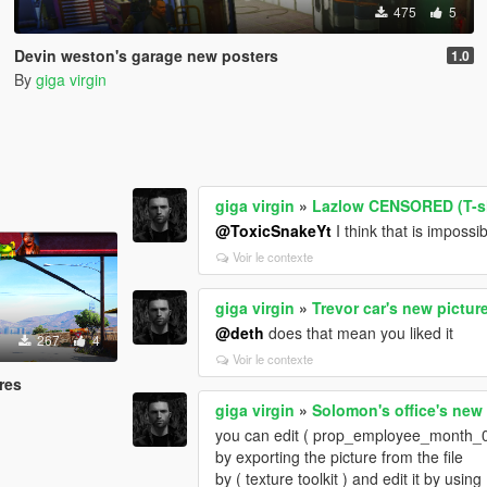
475
5
Devin weston's garage new posters
1.0
By
giga virgin
giga virgin
»
Lazlow CENSORED (T-sh
@ToxicSnakeYt
I think that is impossi
Voir le contexte
giga virgin
»
Trevor car's new pictur
@deth
does that mean you liked it
267
4
Voir le contexte
res
giga virgin
»
Solomon's office's new
you can edit ( prop_employee_month_0
by exporting the picture from the file
by ( texture toolkit ) and edit it by usin