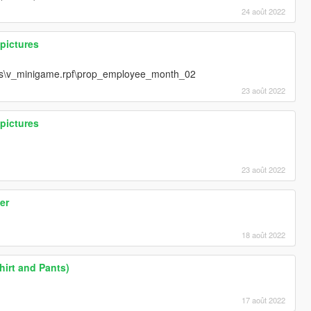
24 août 2022
 pictures
des\v_minigame.rpf\prop_employee_month_02
23 août 2022
 pictures
23 août 2022
er
18 août 2022
irt and Pants)
17 août 2022