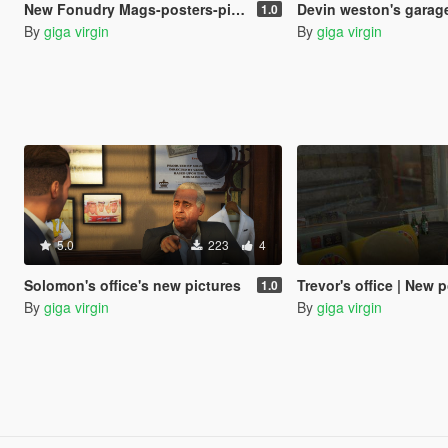
New Fonudry Mags-posters-pictures || Death wish mission \ ending C ||
Devin weston's garage n
1.0
By
giga virgin
By
giga virgin
5.0
223
4
Solomon's office's new pictures
Trevor's office | New pos
1.0
By
giga virgin
By
giga virgin