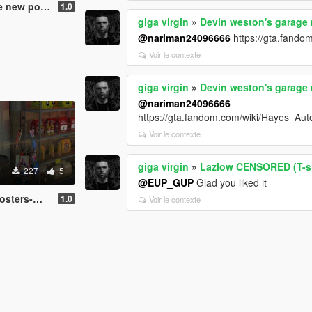
ew posters
1.0
giga virgin
»
Devin weston's garage
@nariman24096666
https://gta.fando
Voir le contexte
giga virgin
»
Devin weston's garage
@nariman24096666
https://gta.fandom.com/wiki/Hayes_Aut
Voir le contexte
giga virgin
»
Lazlow CENSORED (T-sh
227
5
@EUP_GUP
Glad you liked it
ters-mags
1.0
Voir le contexte