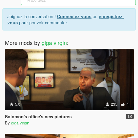
Joignez la conversation !
Connectez-vous
ou
enregistrez-
vous
pour pouvoir commenter.
More mods by
giga virgin
:
5.0
235
4
Solomon's office's new pictures
1.0
By
giga virgin