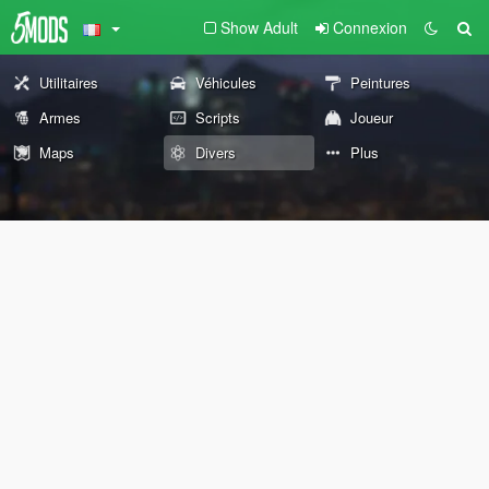
Show Adult
Connexion
Utilitaires
Véhicules
Peintures
Armes
Scripts
Joueur
Maps
Divers
Plus