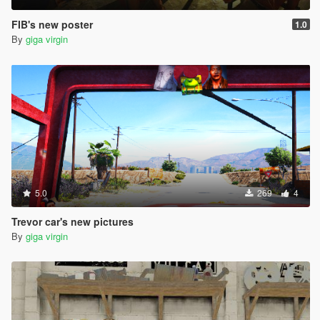
FIB's new poster
1.0
By
giga virgin
5.0
269
4
Trevor car's new pictures
By
giga virgin