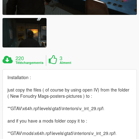
220
3
Téléchargements
Aiment
Installation :
just copy the files ( of course by using open IV) from the folder
( New Fonudry Mags-posters-pictures ) to :
**GTAV\x64h.rpf\levels\gta5\interiors\v_int_29.rpf\
and if you have a mods folder copy it to :
**GTAV\mods\x64h.rpf\levels\gta5\interiors\v_int_29.rpf\