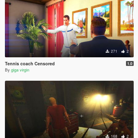
271
2
Tennis coach Censored
1.0
By
giga virgin
168
2