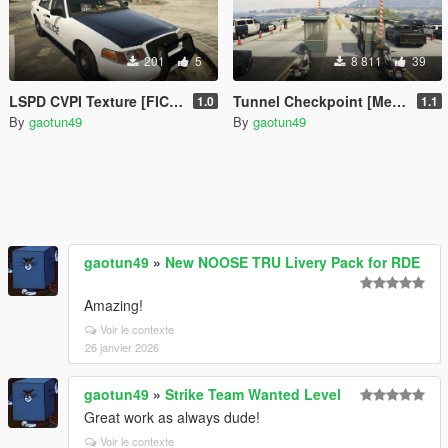
201
5
8 811
39
LSPD CVPI Texture [FICTIONAL]
Tunnel Checkpoint [Menyoo]
1.0
1.1
By
gaotun49
By
gaotun49
gaotun49
»
New NOOSE TRU Livery Pack for RDE
Amazing!
Voir le contexte
26 janvier 2026
gaotun49
»
Strike Team Wanted Level
Great work as always dude!
Voir le contexte