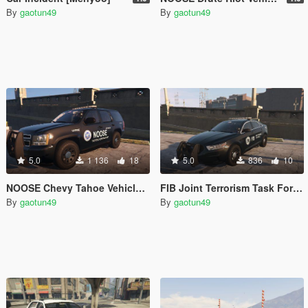
By
gaotun49
By
gaotun49
5.0
1 136
18
5.0
836
10
NOOSE Chevy Tahoe Vehicle Texture
FIB Joint Terrorism Task Force FPIS Texture
By
gaotun49
By
gaotun49