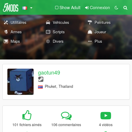
Show Adult
Connexion
Utilitaires
Véhicules
Peintures
Armes
Scripts
Joueur
Maps
Divers
Plus
gaotun49
Phuket, Thailand
101 fichiers aimés
106 commentaires
4 vidéos