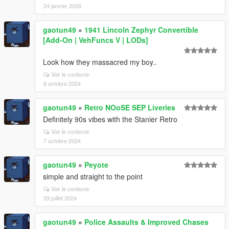
24 janvier 2026
gaotun49
»
1941 Lincoln Zephyr Convertible
[Add-On | VehFuncs V | LODs]
Look how they massacred my boy..
Voir le contexte
8 octobre 2024
gaotun49
»
Retro NOoSE SEP Liveries
Definitely 90s vibes with the Stanier Retro
Voir le contexte
7 octobre 2024
gaotun49
»
Peyote
simple and straight to the point
Voir le contexte
29 juillet 2024
gaotun49
»
Police Assaults & Improved Chases