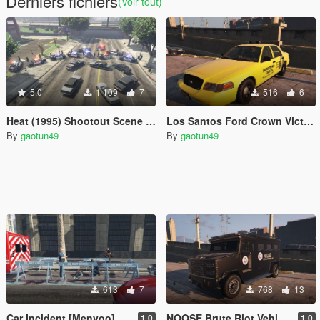
Derniers fichiers
(Voir tout)
5.0
1 109
7
516
6
Heat (1995) Shootout Scene [Menyoo]
Los Santos Ford Crown Victoria Taxi Texture
By
gaotun49
By
gaotun49
613
7
768
13
Car Incident [Menyoo]
NOOSE Brute Riot Vehicle Texture
1.0
1.0