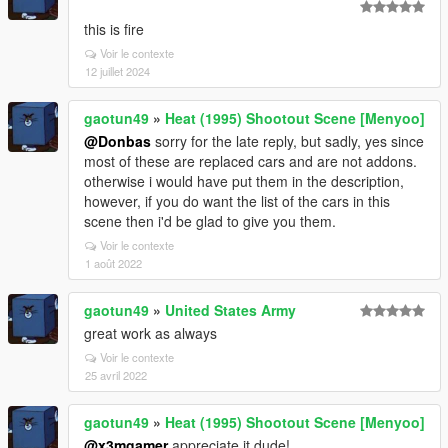
this is fire
Voir le contexte
12 juillet 2024
gaotun49
»
Heat (1995) Shootout Scene [Menyoo]
@Donbas
sorry for the late reply, but sadly, yes since
most of these are replaced cars and are not addons.
otherwise i would have put them in the description,
however, if you do want the list of the cars in this
scene then i'd be glad to give you them.
Voir le contexte
1 août 2022
gaotun49
»
United States Army
great work as always
Voir le contexte
25 avril 2022
gaotun49
»
Heat (1995) Shootout Scene [Menyoo]
@x3mgamer
appreciate it dude!