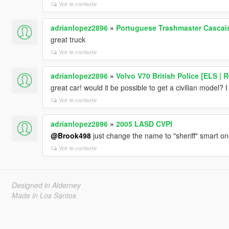
Voir le contexte
adrianlopez2896
»
Portuguese Trashmaster Cascais
great truck
Voir le contexte
adrianlopez2896
»
Volvo V70 British Police [ELS | 
great car! would it be possible to get a civilian model? I 
Voir le contexte
adrianlopez2896
»
2005 LASD CVPI
@Brook498
just change the name to "sheriff" smart on
Voir le contexte
Designed in Alderney
Made in Los Santos