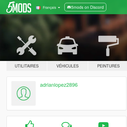
5mods on Discord
Français
UTILITAIRES
VÉHICULES
PEINTURES
adrianlopez2896