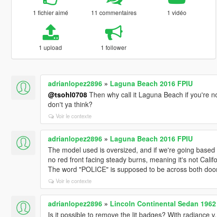
1 fichier aimé
11 commentaires
1 vidéo
1 upload
1 follower
adrianlopez2896
»
Laguna Beach 2016 FPIU
@tsohl0708
Then why call it Laguna Beach if you're no
don't ya think?
Voir le contexte
adrianlopez2896
»
Laguna Beach 2016 FPIU
The model used is oversized, and if we're going based off
no red front facing steady burns, meaning it's not Califor
The word "POLICE" is supposed to be across both doo
Voir le contexte
adrianlopez2896
»
Lincoln Continental Sedan 1962
Is it possible to remove the lit badges? With radiance v, 