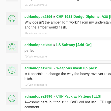
Voir le contexte
adrianlopez2896
»
CHP 1983 Dodge Diplomat A38 
Why doesn't the amber light work? From my understandi
and the amber would flash.
Voir le contexte
adrianlopez2896
»
LS Subway [Add-On]
perfect!
Voir le contexte
adrianlopez2896
»
Weapons mash up pack
is it possible to change the way the heavy revolver reloa
bitch.
Voir le contexte
adrianlopez2896
»
CHP Pack w/ Pattens [ELS]
Awesome cars, but the 1999 CVPI did not use LED Lights
comment.