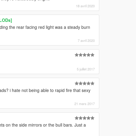
18 avril 2020
[LODs]
ng the rear facing red light was a steady burn
7 avril 2020
5 juillet 2017
ds? i hate not being able to rapid fire that sexy
21 mars 2017
 on the side mirrors or the bull bars. Just a