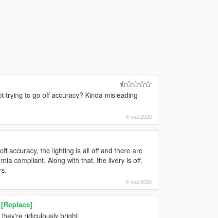
t trying to go off accuracy? Kinda misleading
6 mai 2020
 accuracy, the lighting is all off and there are
nia compliant. Along with that, the livery is off.
rs.
6 mai 2020
 [Replace]
they're ridiculously bright.