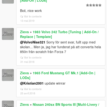
[Add-On | LODs]
Boii, nice work
Voir le contexte
13 mai 2019
Zievs
»
1983 Volvo 242 Turbo [Tuning | Add-On /
Replace | Template]
@VolvoNise321
Sorry för sent svar, fullt upp med
skolan... Men ja, jag har funderat på att converta hela
850n från scratch från Forza 7
Voir le contexte
31 mai 2018
Zievs
»
1965 Ford Mustang GT Mk.1 [Add-On |
LODs]
@Kristian2001
update winrar
Voir le contexte
25 avril 2018
Zievs
»
Nissan 240sx BN Sports III [Multi-Livery /