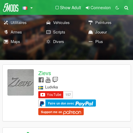
Show Adult
Connexion
Utilitaires
Véhicules
Peintures
Armes
Scripts
Joueur
Maps
Divers
Plus
Zievs
Ludvika
Faire un don avec
Support me on