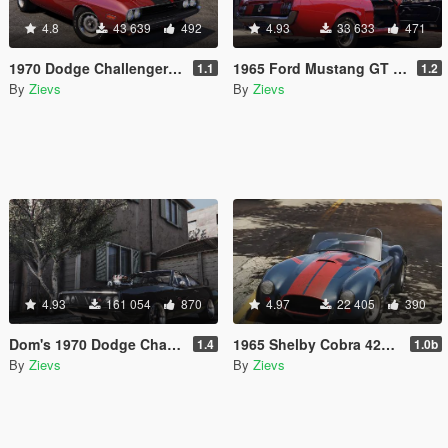
4.8
43 639
492
4.93
33 633
471
1970 Dodge Challenger R/T Hemi [Add-On | LODs]
1965 Ford Mustang GT Mk.1 [Add-On | LODs]
1.1
1.2
By
Zievs
By
Zievs
4.93
161 054
870
4.97
22 405
390
Dom's 1970 Dodge Charger (Furious 7) [Working Blower | Add-On | LODs]
1965 Shelby Cobra 427 A/C [Add-On | Liveries | Template]
1.4
1.0b
By
Zievs
By
Zievs