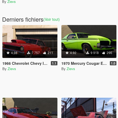
By
Zievs
Derniers fichiers
(Voir tout)
4.98
7 757
211
4.92
9 918
296
1966 Chevrolet Chevy II/Nova SS [Add-On | LODs]
1970 Mercury Cougar Eliminator [Add-On | LODs]
1.1
1.0
By
Zievs
By
Zievs