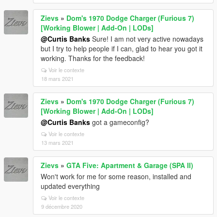
Zievs
»
Dom's 1970 Dodge Charger (Furious 7)
[Working Blower | Add-On | LODs]
@Curtis Banks
Sure! I am not very active nowadays
but I try to help people if I can, glad to hear you got it
working. Thanks for the feedback!
Voir le contexte
18 mars 2021
Zievs
»
Dom's 1970 Dodge Charger (Furious 7)
[Working Blower | Add-On | LODs]
@Curtis Banks
got a gameconfig?
Voir le contexte
13 mars 2021
Zievs
»
GTA Five: Apartment & Garage (SPA II)
Won't work for me for some reason, installed and
updated everything
Voir le contexte
9 décembre 2020