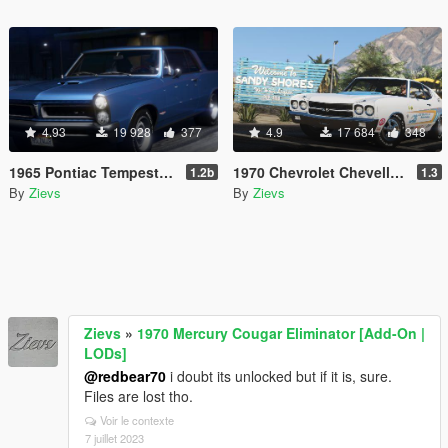
4.93
19 928
377
4.9
17 684
348
1965 Pontiac Tempest Le Mans GTO [Add-On | Template]
1970 Chevrolet Chevelle SS 454 [Add-On | Template]
1.2b
1.3
By
Zievs
By
Zievs
Zievs
»
1970 Mercury Cougar Eliminator [Add-On |
LODs]
@redbear70
i doubt its unlocked but if it is, sure.
Files are lost tho.
Voir le contexte
7 juillet 2023