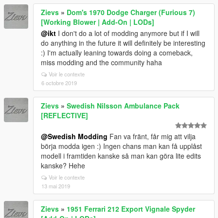
Zievs
»
Dom's 1970 Dodge Charger (Furious 7)
[Working Blower | Add-On | LODs]
@ikt
I don't do a lot of modding anymore but if I will
do anything in the future it will definitely be interesting
:) I'm actually leaning towards doing a comeback,
miss modding and the community haha
Voir le contexte
6 octobre 2019
Zievs
»
Swedish Nilsson Ambulance Pack
[REFLECTIVE]
@Swedish Modding
Fan va fränt, får mig att vilja
börja modda igen :) Ingen chans man kan få upplåst
modell i framtiden kanske så man kan göra lite edits
kanske? Hehe
Voir le contexte
13 mai 2019
Zievs
»
1951 Ferrari 212 Export Vignale Spyder