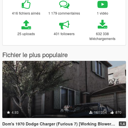
416 fichiers aimés
1 179 commentaires
1 vidéo
25 uploads
401 followers
632 338
téléchargements
Fichier le plus populaire
4.93
161 054
870
Dom's 1970 Dodge Charger (Furious 7) [Working Blower | Add-On | LODs]
1.4