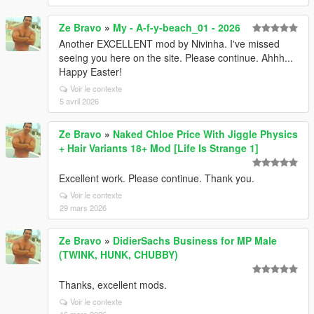
Ze Bravo
»
My - A-f-y-beach_01 - 2026
Another EXCELLENT mod by Nivinha. I've missed
seeing you here on the site. Please continue. Ahhh...
Happy Easter!
Voir le contexte
5 avril 2026
Ze Bravo
»
Naked Chloe Price With Jiggle Physics
+ Hair Variants 18+ Mod [Life Is Strange 1]
Excellent work. Please continue. Thank you.
Voir le contexte
29 mars 2026
Ze Bravo
»
DidierSachs Business for MP Male
(TWINK, HUNK, CHUBBY)
Thanks, excellent mods.
Voir le contexte