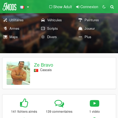
Show Adult
Connexion
Utilitaires
Véhicules
Peintures
Armes
Scripts
Joueur
Maps
Divers
Plus
Ze Bravo
Cascais
141 fichiers aimés
139 commentaires
1 vidéo