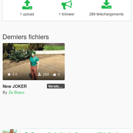
1 upload
1 follower
289 téléchargements
Derniers fichiers
5.0
289
2
New JOKER
Version 1
By
Ze Bravo