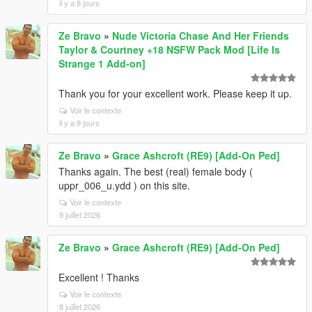
il y a 8 jours
Ze Bravo
»
Nude Victoria Chase And Her Friends
Taylor & Courtney +18 NSFW Pack Mod [Life Is
Strange 1 Add-on]
Thank you for your excellent work. Please keep it up.
Voir le contexte
il y a 9 jours
Ze Bravo
»
Grace Ashcroft (RE9) [Add-On Ped]
Thanks again. The best (real) female body (
uppr_006_u.ydd ) on this site.
Voir le contexte
9 juillet 2026
Ze Bravo
»
Grace Ashcroft (RE9) [Add-On Ped]
Excellent ! Thanks
Voir le contexte
8 juillet 2026