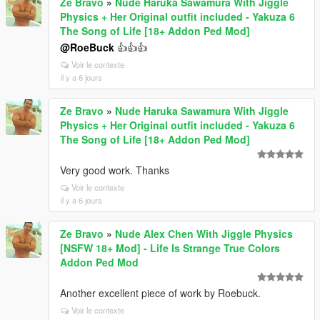
Ze Bravo
»
Nude Haruka Sawamura With Jiggle
Physics + Her Original outfit included - Yakuza 6
The Song of Life [18+ Addon Ped Mod]
@RoeBuck
👍👍👍
Voir le contexte
il y a 6 jours
Ze Bravo
»
Nude Haruka Sawamura With Jiggle
Physics + Her Original outfit included - Yakuza 6
The Song of Life [18+ Addon Ped Mod]
Very good work. Thanks
Voir le contexte
il y a 6 jours
Ze Bravo
»
Nude Alex Chen With Jiggle Physics
[NSFW 18+ Mod] - Life Is Strange True Colors
Addon Ped Mod
Another excellent piece of work by Roebuck.
Voir le contexte