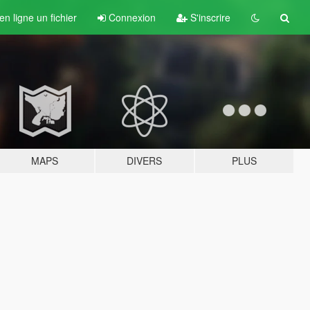
n ligne un fichier
Connexion
S'inscrire
MAPS
DIVERS
PLUS