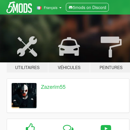
5mods on Discord
Français
UTILITAIRES
VÉHICULES
PEINTURES
Zazerim55