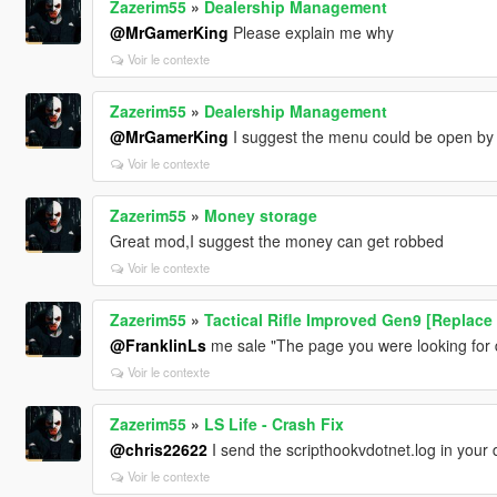
Zazerim55
»
Dealership Management
@MrGamerKing
Please explain me why
Voir le contexte
Zazerim55
»
Dealership Management
@MrGamerKing
I suggest the menu could be open by
Voir le contexte
Zazerim55
»
Money storage
Great mod,I suggest the money can get robbed
Voir le contexte
Zazerim55
»
Tactical Rifle Improved Gen9 [Replace
@FranklinLs
me sale "The page you were looking for d
Voir le contexte
Zazerim55
»
LS Life - Crash Fix
@chris22622
I send the scripthookvdotnet.log in your 
Voir le contexte