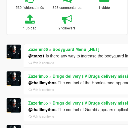
539 fichiers aimés
323 commentaires
1 vidéo
1 upload
2 followers
Zazerim55
»
Bodyguard Menu [.NET]
@trapx1
Is there any way to increase the bodyguard li
Voir le contexte
Zazerim55
»
Drugs delivery (IV Drugs delivery miss
@thalilmythos
The contact of the Homies mod appears 
Voir le contexte
Zazerim55
»
Drugs delivery (IV Drugs delivery miss
@thalilmythos
The contact of Gerald appears duplica
Voir le contexte