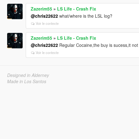
Zazerim55
»
LS Life - Crash Fix
@chris22622
what/where is the LSL log?
Voir le contexte
Zazerim55
»
LS Life - Crash Fix
@chris22622
Regular Cocaine,the buy is sucess,it not 
Voir le contexte
Designed in Alderney
Made in Los Santos