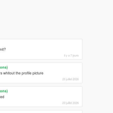
mit?
il y a 7 jours
ions)
whitout the profile picture
23 juillet 2026
ions)
ted
23 juillet 2026