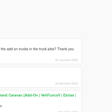
 the add on trucks in the truck jobs? Thank you
20 novembre 2025
30 décembre 2023
and Caravan [Add-On | VehFuncsV | Extras |
an
30 octobre 2022