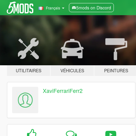
5mods on Discord
Français
UTILITAIRES
VÉHICULES
PEINTURES
XaviFerrariFerr2