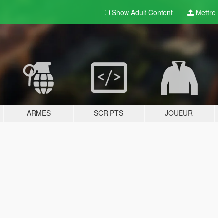
Show Adult
Content
Mettre e
ARMES
SCRIPTS
JOUEUR