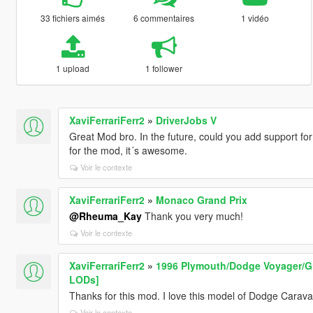
33 fichiers aimés
6 commentaires
1 vidéo
1 upload
1 follower
XaviFerrariFerr2
»
DriverJobs V
Great Mod bro. In the future, could you add support for
for the mod, it´s awesome.
Voir le contexte
XaviFerrariFerr2
»
Monaco Grand Prix
@Rheuma_Kay
Thank you very much!
Voir le contexte
XaviFerrariFerr2
»
1996 Plymouth/Dodge Voyager/Gr
LODs]
Thanks for this mod. I love this model of Dodge Carav
Voir le contexte