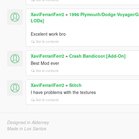
XaviFerrariFerr2
»
1996 Plymouth/Dodge Voyager/Gr
LODs]
Excelent work bro
Voir le contexte
XaviFerrariFerr2
»
Crash Bandicoot [Add-On]
Best Mod ever
Voir le contexte
XaviFerrariFerr2
»
Stitch
I have problems with the textures
Voir le contexte
Designed in Alderney
Made in Los Santos