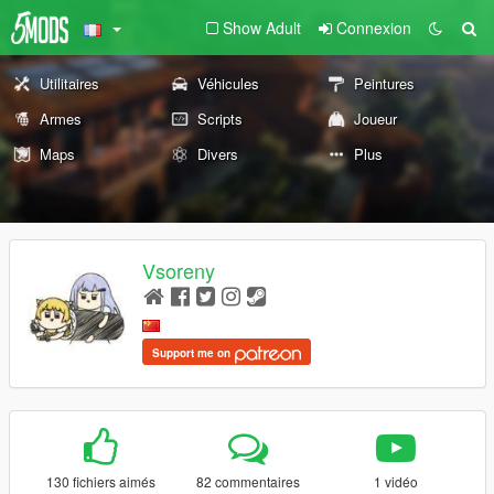
Show Adult
Connexion
Utilitaires
Véhicules
Peintures
Armes
Scripts
Joueur
Maps
Divers
Plus
Vsoreny
Support me on
130 fichiers aimés
82 commentaires
1 vidéo