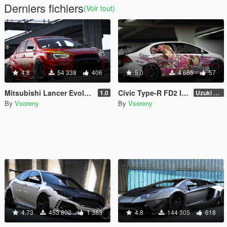
Derniers fichiers
(Voir tout)
4.8
54 338
406
5.0
4 665
57
Mitsubishi Lancer Evolution X (CZ4A) (Varis | Team Orange) [Add-On | Template]
Civic Type-R FD2 Itasha Livery
1.0
Uzuki Shimamura [4K]
By
Vsoreny
By
Vsoreny
4.73
453 802
1 383
4.8
144 305
618