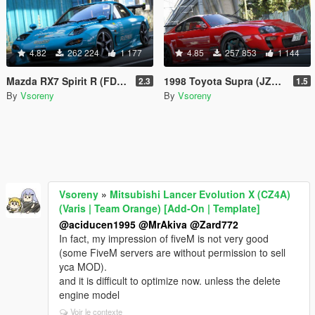
4.82
262 224
1 177
4.85
257 853
1 144
Mazda RX7 Spirit R (FD3S) [Add-On | Tuning Re-Amemiya | Pandem | Eurou | Template]
1998 Toyota Supra (JZA80) [Add-On | Tuning | TRD | Varis-Ridox | Template]
2.3
1.5
By
Vsoreny
By
Vsoreny
Vsoreny
»
Mitsubishi Lancer Evolution X (CZ4A)
(Varis | Team Orange) [Add-On | Template]
@aciducen1995
@MrAkiva
@Zard772
In fact, my impression of fiveM is not very good
(some FiveM servers are without permission to sell
yca MOD).
and it is difficult to optimize now. unless the delete
engine model
Voir le contexte