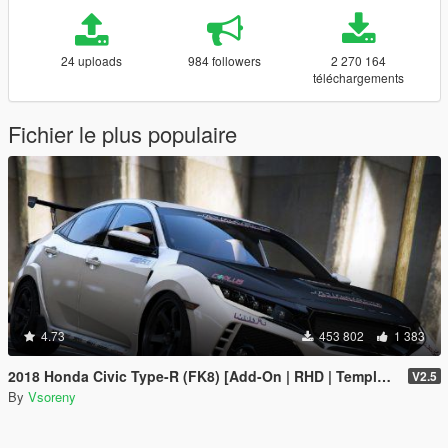
24 uploads
984 followers
2 270 164
téléchargements
Fichier le plus populaire
4.73
453 802
1 383
2018 Honda Civic Type-R (FK8) [Add-On | RHD | Template]
V2.5
By
Vsoreny