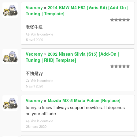
Vsoreny
»
2014 BMW M4 F82 (Varis Kit) [Add-On |
Tuning | Template]
老张牛逼
Voir le contexte
5 avril 2020
Vsoreny
»
2002 Nissan Silvia (S15) [Add-On |
Tuning | RHD| Template]
不愧是yy
Voir le contexte
5 avril 2020
Vsoreny
»
Mazda MX-5 Miata Police [Replace]
funny. u know i always support newbies. It depends
on your attitude
Voir le contexte
28 mars 2020