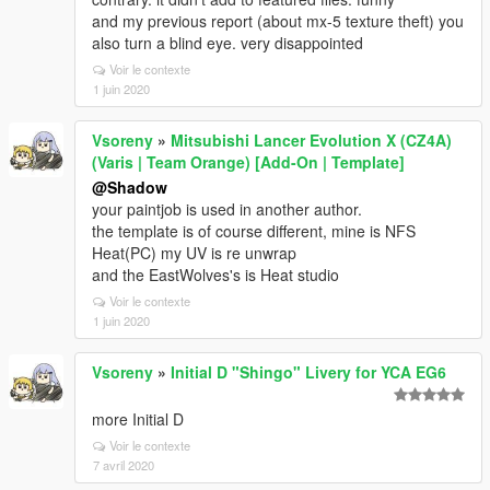
and my previous report (about mx-5 texture theft) you
also turn a blind eye. very disappointed
Voir le contexte
1 juin 2020
Vsoreny
»
Mitsubishi Lancer Evolution X (CZ4A)
(Varis | Team Orange) [Add-On | Template]
@Shadow
your paintjob is used in another author.
the template is of course different, mine is NFS
Heat(PC) my UV is re unwrap
and the EastWolves's is Heat studio
Voir le contexte
1 juin 2020
Vsoreny
»
Initial D "Shingo" Livery for YCA EG6
more Initial D
Voir le contexte
7 avril 2020