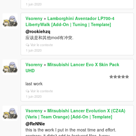
1 juin 2020
Vsoreny
»
Lamborghini Aventador LP700-4
LibertyWalk [Add-On | Tuning | Template]
@rookiehzq
应该是和其他mod有冲突.
Voir le contexte
1 juin 2020
Vsoreny
»
Mitsubishi Lancer Evo X Skin Pack
UHD
last work
Voir le contexte
1 juin 2020
Vsoreny
»
Mitsubishi Lancer Evolution X (CZ4A)
(Varis | Team Orange) [Add-On | Template]
@ReNNie
this is the work I put in the most time and effort.
contrary. it didn't add to featured files. funny