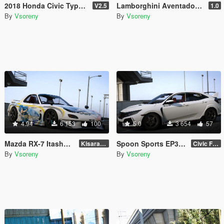
2018 Honda Civic Type-R (FK8) [Add-On | RHD | Template]
Lamborghini Aventador LP700-4 LibertyWalk [Add-On | Tuning | Template]
V2.5
1.0
By
Vsoreny
By
Vsoreny
4.94
6 153
100
5.0
3 654
57
Mazda RX-7 Itasha Livery
Spoon Sports EP3 / FK8 Paintjobs
Kisaragi Chihaya
Civic FK8
By
Vsoreny
By
Vsoreny