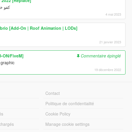
 2022 [Replace]
كف HKV
4 mai 2023
rio [Add-On | Roof Animation | LODs]
21 janvier 2023
D-ON/FiveM]
Commentaire épinglé
 graphic
19 décembre 2022
Contact
Politique de confidentialité
és
Cookie Policy
échargés
Manage cookie settings