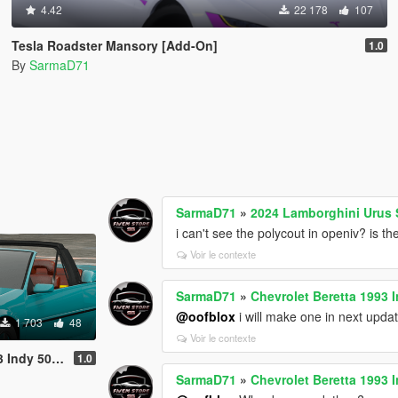
4.42
22 178
107
Tesla Roadster Mansory [Add-On]
1.0
By
SarmaD71
SarmaD71
»
2024 Lamborghini Urus
i can't see the polycout in openiv? is the
Voir le contexte
SarmaD71
»
Chevrolet Beretta 1993 
@oofblox
i will make one in next update
1 703
48
Voir le contexte
[Add-On / FiveM]
1.0
SarmaD71
»
Chevrolet Beretta 1993 