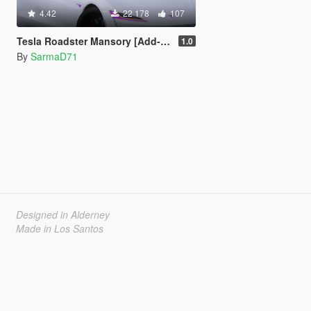
4.42
22 178
107
Tesla Roadster Mansory [Add-On]
1.0
By
SarmaD71
Designed in Alderney
Made in Los Santos