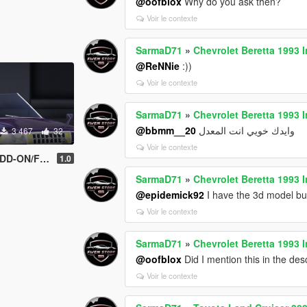
@oofblox
Why do you ask then?
Voir le contexte
SarmaD71
»
Chevrolet Beretta 1993 
@ReNNie
:))
Voir le contexte
SarmaD71
»
Chevrolet Beretta 1993 
@bbmm__20
وايدك خويي انت المعدل
3 467
32
Voir le contexte
ON/FiveM]
1.0
SarmaD71
»
Chevrolet Beretta 1993 
@epidemick92
I have the 3d model but
Voir le contexte
SarmaD71
»
Chevrolet Beretta 1993 
@oofblox
Did I mention this in the des
Voir le contexte