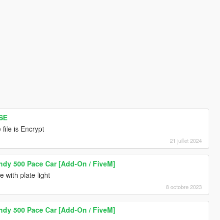
 SE
 file is Encrypt
21 juillet 2024
Indy 500 Pace Car [Add-On / FiveM]
 with plate light
8 octobre 2023
Indy 500 Pace Car [Add-On / FiveM]