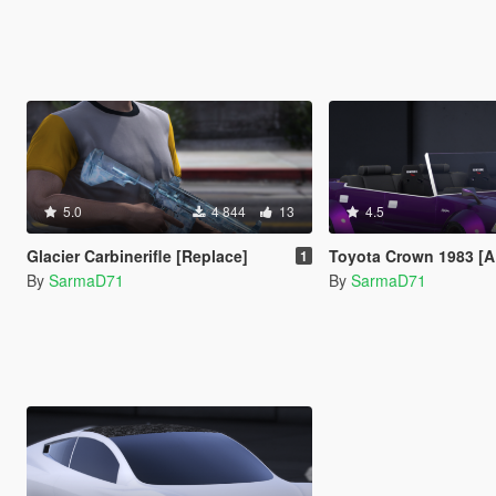
5.0
4 844
13
4.5
Glacier Carbinerifle [Replace]
Toyota Crown 1983 [ADD-
1
By
SarmaD71
By
SarmaD71