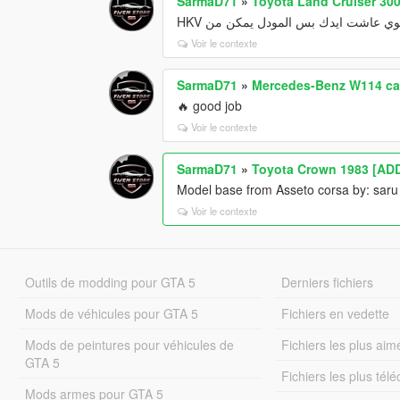
SarmaD71
»
Toyota Land Cruiser 300
و خوي عاشت ايدك بس المودل يمكن من
Voir le contexte
SarmaD71
»
Mercedes-Benz W114 cab
🔥 good job
Voir le contexte
SarmaD71
»
Toyota Crown 1983 [AD
Model base from Asseto corsa by: saru
Voir le contexte
Outils de modding pour GTA 5
Derniers fichiers
Mods de véhicules pour GTA 5
Fichiers en vedette
Mods de peintures pour véhicules de
Fichiers les plus aim
GTA 5
Fichiers les plus tél
Mods armes pour GTA 5