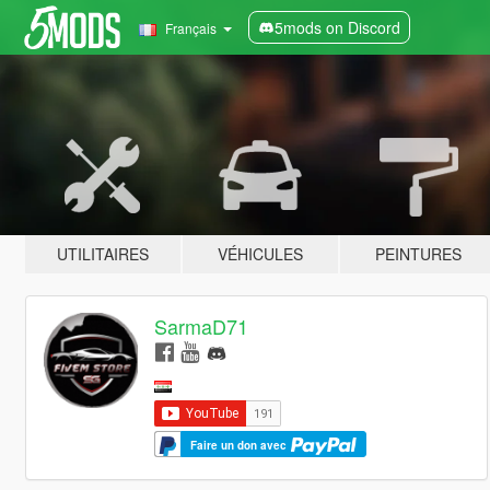
5mods on Discord
Français
UTILITAIRES
VÉHICULES
PEINTURES
SarmaD71
Faire un don avec