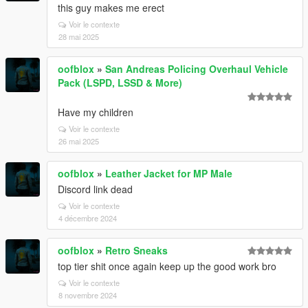
this guy makes me erect
Voir le contexte
28 mai 2025
oofblox
»
San Andreas Policing Overhaul Vehicle
Pack (LSPD, LSSD & More)
Have my children
Voir le contexte
26 mai 2025
oofblox
»
Leather Jacket for MP Male
Discord link dead
Voir le contexte
4 décembre 2024
oofblox
»
Retro Sneaks
top tier shit once again keep up the good work bro
Voir le contexte
8 novembre 2024