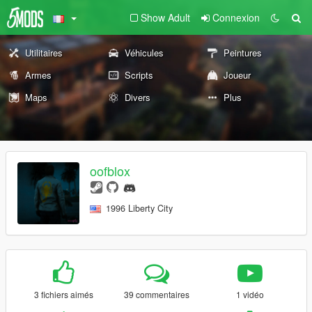
Show Adult
Connexion
Utilitaires
Véhicules
Peintures
Armes
Scripts
Joueur
Maps
Divers
Plus
oofblox
1996 Liberty City
3 fichiers aimés
39 commentaires
1 vidéo