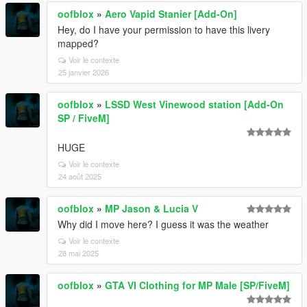
oofblox
»
Aero Vapid Stanier [Add-On]
Hey, do I have your permission to have this livery
mapped?
Voir le contexte
25 janvier 2026
oofblox
»
LSSD West Vinewood station [Add-On
SP / FiveM]
HUGE
Voir le contexte
24 août 2025
oofblox
»
MP Jason & Lucia V
Why did I move here? I guess it was the weather
Voir le contexte
28 mai 2025
oofblox
»
GTA VI Clothing for MP Male [SP/FiveM]