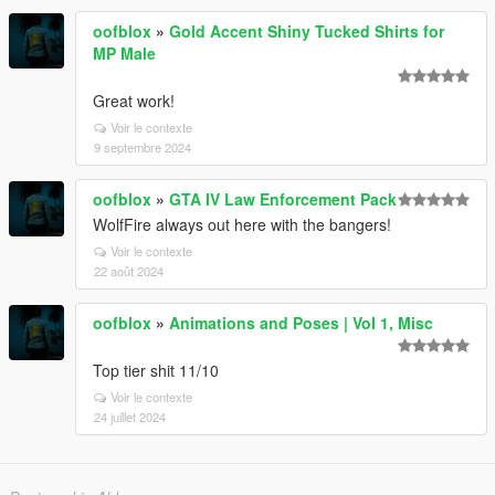
oofblox
»
Gold Accent Shiny Tucked Shirts for
MP Male
Great work!
Voir le contexte
9 septembre 2024
oofblox
»
GTA IV Law Enforcement Pack
WolfFire always out here with the bangers!
Voir le contexte
22 août 2024
oofblox
»
Animations and Poses | Vol 1, Misc
Top tier shit 11/10
Voir le contexte
24 juillet 2024