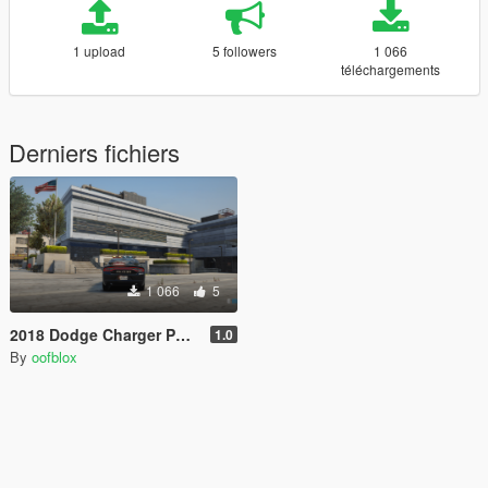
1 upload
5 followers
1 066
téléchargements
Derniers fichiers
1 066
5
2018 Dodge Charger Police - Vancouver Police Department [Livery]
1.0
By
oofblox