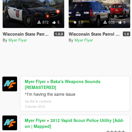
872
5
5.0
609
6
Wisconsin State Patrol Caprice
Wisconsin State Patrol 2013 Tahoe
1.0.0
1.0
By
Myer Flyer
By
Myer Flyer
Myer Flyer
»
Baka's Weapons Sounds
[REMASTERED]
^I'm having the same issue
Voir le contexte
3 février 2019
Myer Flyer
»
2012 Vapid Scout Police Utility [Add-
on | Mapped]