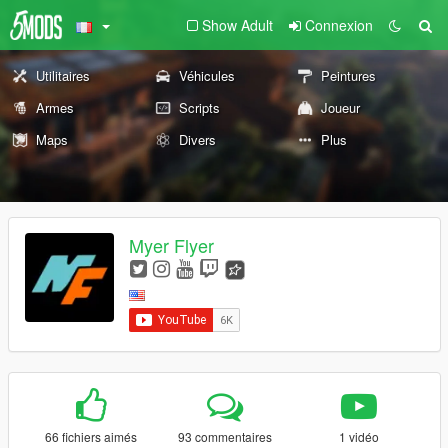
Show Adult
Connexion
Utilitaires
Véhicules
Peintures
Armes
Scripts
Joueur
Maps
Divers
Plus
Myer Flyer
66 fichiers aimés
93 commentaires
1 vidéo