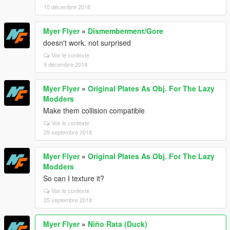
10 décembre 2018
Myer Flyer
»
Dismemberment/Gore
doesn't work. not surprised
Voir le contexte
9 décembre 2018
Myer Flyer
»
Original Plates As Obj. For The Lazy
Modders
Make them collision compatible
Voir le contexte
29 septembre 2018
Myer Flyer
»
Original Plates As Obj. For The Lazy
Modders
So can I texture it?
Voir le contexte
25 septembre 2018
Myer Flyer
»
Niño Rata (Duck)