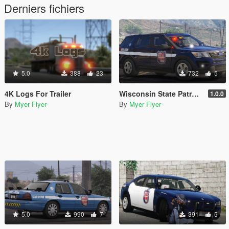
Derniers fichiers
5.0
388
23
732
5
4K Logs For Trailer
Wisconsin State Patrol 2016 FPIU
1.0.0
By
Myer Flyer
By
Myer Flyer
5.0
990
7
391
5