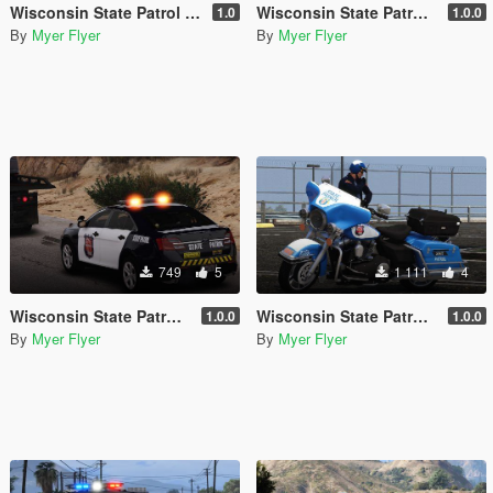
Wisconsin State Patrol 2011 CVPI/Crown Victoria
Wisconsin State Patrol 2009 Charger
1.0
1.0.0
By
Myer Flyer
By
Myer Flyer
749
5
1 111
4
Wisconsin State Patrol Taurus/FPIS
Wisconsin State Patrol Harley Motorcycle
1.0.0
1.0.0
By
Myer Flyer
By
Myer Flyer