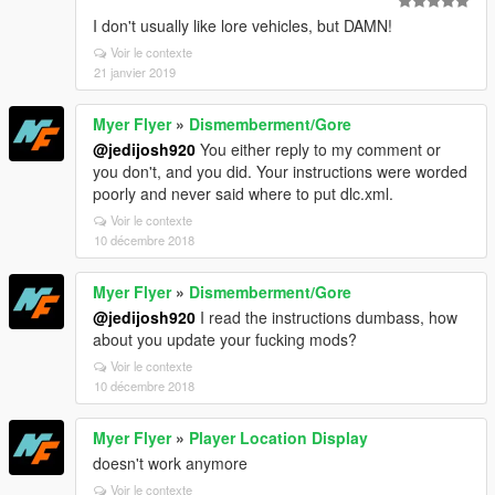
I don't usually like lore vehicles, but DAMN!
Voir le contexte
21 janvier 2019
Myer Flyer
»
Dismemberment/Gore
@jedijosh920
You either reply to my comment or
you don't, and you did. Your instructions were worded
poorly and never said where to put dlc.xml.
Voir le contexte
10 décembre 2018
Myer Flyer
»
Dismemberment/Gore
@jedijosh920
I read the instructions dumbass, how
about you update your fucking mods?
Voir le contexte
10 décembre 2018
Myer Flyer
»
Player Location Display
doesn't work anymore
Voir le contexte