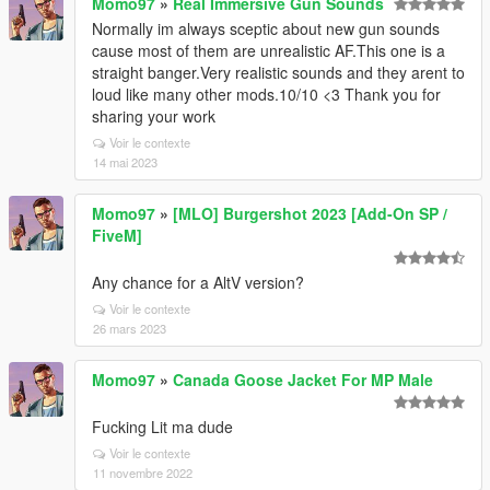
Momo97
»
Real Immersive Gun Sounds
Normally im always sceptic about new gun sounds
cause most of them are unrealistic AF.This one is a
straight banger.Very realistic sounds and they arent to
loud like many other mods.10/10 <3 Thank you for
sharing your work
Voir le contexte
14 mai 2023
Momo97
»
[MLO] Burgershot 2023 [Add-On SP /
FiveM]
Any chance for a AltV version?
Voir le contexte
26 mars 2023
Momo97
»
Canada Goose Jacket For MP Male
Fucking Lit ma dude
Voir le contexte
11 novembre 2022