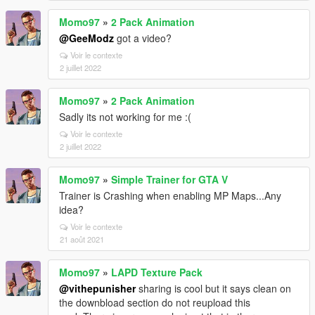
Momo97
»
2 Pack Animation
@GeeModz
got a video?
Voir le contexte
2 juillet 2022
Momo97
»
2 Pack Animation
Sadly its not working for me :(
Voir le contexte
2 juillet 2022
Momo97
»
Simple Trainer for GTA V
Trainer is Crashing when enabling MP Maps...Any
idea?
Voir le contexte
21 août 2021
Momo97
»
LAPD Texture Pack
@vithepunisher
sharing is cool but it says clean on
the downbload section do not reupload this