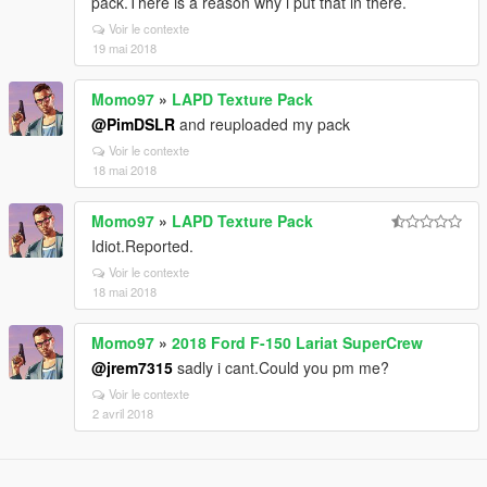
pack.There is a reason why i put that in there.
Voir le contexte
19 mai 2018
Momo97
»
LAPD Texture Pack
@PimDSLR
and reuploaded my pack
Voir le contexte
18 mai 2018
Momo97
»
LAPD Texture Pack
Idiot.Reported.
Voir le contexte
18 mai 2018
Momo97
»
2018 Ford F-150 Lariat SuperCrew
@jrem7315
sadly i cant.Could you pm me?
Voir le contexte
2 avril 2018