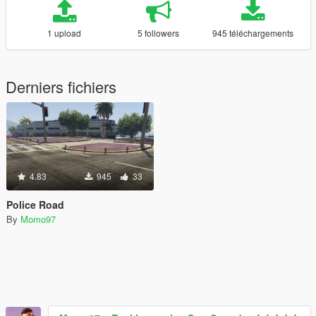
1 upload
5 followers
945 téléchargements
Derniers fichiers
4.83
945
33
Police Road
By
Momo97