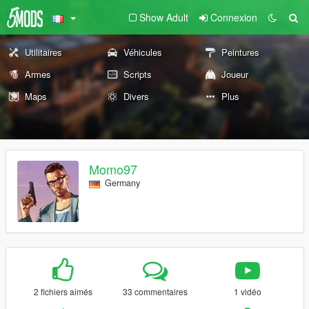
Show Adult
Connexion
Utilitaires
Véhicules
Peintures
Armes
Scripts
Joueur
Maps
Divers
Plus
Momo97
Germany
2 fichiers aimés
33 commentaires
1 vidéo