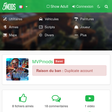
Show Adult
Connexion
Utilitaires
Véhicules
Peintures
Armes
Scripts
Joueur
Maps
Divers
Plus
MVPmods
Banni
Raison du ban :
Duplicate account
8 fichiers aimés
18 commentaires
1 vidéo