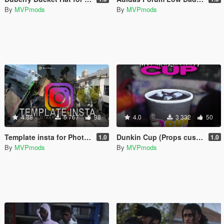
By
MVPmods
By
MVPmods
4.88
6 767
98
4.0
3 332
50
Template insta for PhotoShop
Dunkin Cup (Props custom)
1.0
1.0
By
MVPmods
By
MVPmods