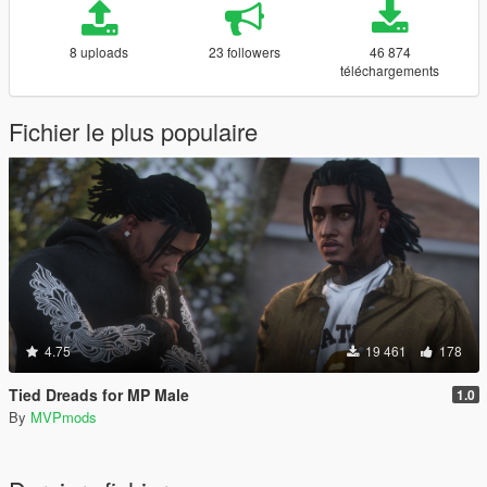
8 uploads
23 followers
46 874
téléchargements
Fichier le plus populaire
4.75
19 461
178
Tied Dreads for MP Male
1.0
By
MVPmods