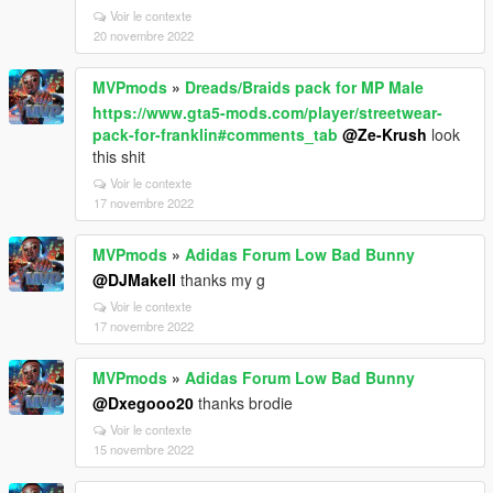
Voir le contexte
20 novembre 2022
MVPmods
»
Dreads/Braids pack for MP Male
https://www.gta5-mods.com/player/streetwear-
pack-for-franklin#comments_tab
@Ze-Krush
look
this shit
Voir le contexte
17 novembre 2022
MVPmods
»
Adidas Forum Low Bad Bunny
@DJMakell
thanks my g
Voir le contexte
17 novembre 2022
MVPmods
»
Adidas Forum Low Bad Bunny
@Dxegooo20
thanks brodie
Voir le contexte
15 novembre 2022