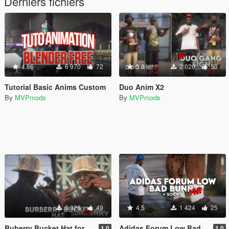
Derniers fichiers
4.86
6 970
72
5.0
2 020
53
Tutorial Basic Anims Custom
Duo Anim X2
By
MVPmods
By
MVPmods
3 028
49
4.5
1 424
25
Buberry Bucket Hat for MP Female
Adidas Forum Low Bad Bunny
1.0
1.0