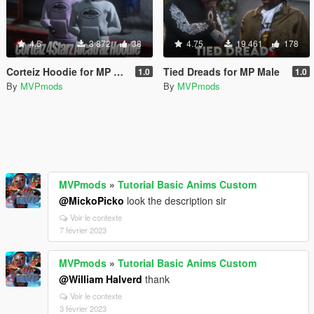
4.5
3 872
38
4.75
19 461
178
Corteiz Hoodie for MP Male
Tied Dreads for MP Male
1.0
1.0
By
MVPmods
By
MVPmods
MVPmods
»
Tutorial Basic Anims Custom
@MickoPicko
look the description sir
Voir le contexte
7 février 2023
MVPmods
»
Tutorial Basic Anims Custom
@William Halverd
thank
Voir le contexte
3 février 2023