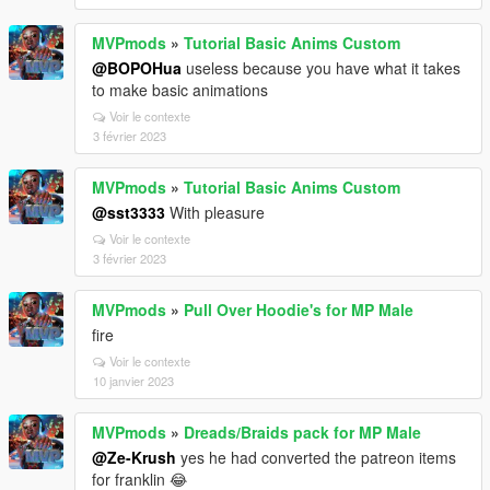
MVPmods
»
Tutorial Basic Anims Custom
@BOPOHua
useless because you have what it takes
to make basic animations
Voir le contexte
3 février 2023
MVPmods
»
Tutorial Basic Anims Custom
@sst3333
With pleasure
Voir le contexte
3 février 2023
MVPmods
»
Pull Over Hoodie's for MP Male
fire
Voir le contexte
10 janvier 2023
MVPmods
»
Dreads/Braids pack for MP Male
@Ze-Krush
yes he had converted the patreon items
for franklin 😂