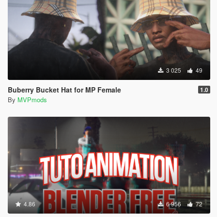
3 025
49
Buberry Bucket Hat for MP Female
1.0
By
MVPmods
4.86
6 956
72