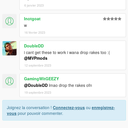
6 janvier 2023
Inotgoat
w
16 février 2023
DoubleDD
i cant get these to work i wana drop rakes too :(
@MVPmods
12 septembre 2023
GamingWitGEEZY
@DoubleDD
lmao drop the rakes ofn
19 septembre 2023
Joignez la conversation !
Connectez-vous
ou
enregistrez-
vous
pour pouvoir commenter.