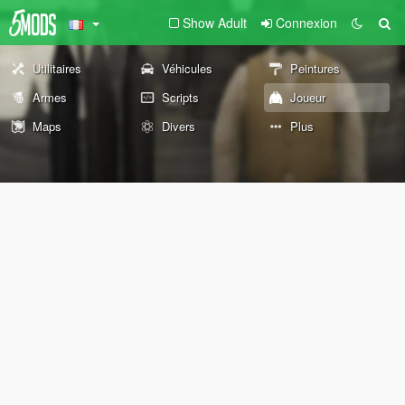
Show Adult
Connexion
Utilitaires
Véhicules
Peintures
Armes
Scripts
Joueur
Maps
Divers
Plus