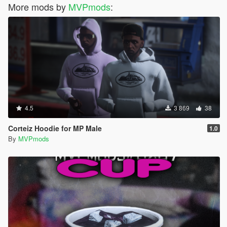
More mods by
MVPmods
:
4.5
3 869
38
Corteiz Hoodie for MP Male
1.0
By
MVPmods