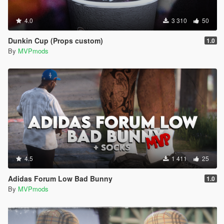
4.0
3 310
50
Dunkin Cup (Props custom)
1.0
By
MVPmods
4.5
1 411
25
Adidas Forum Low Bad Bunny
1.0
By
MVPmods