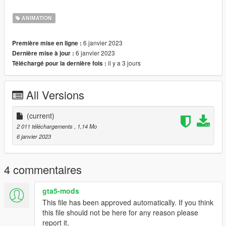
f
_____________________________________
ANIMATION
INSTALLATION
6 janvier 2023
Première mise en ligne :
Look the fav_anim.txt.
6 janvier 2023
Dernière mise à jour :
il y a 3 jours
Téléchargé pour la dernière fois :
All Versions
(current)
2 011 téléchargements
, 1,14 Mo
6 janvier 2023
4 commentaires
gta5-mods
This file has been approved automatically. If you think
this file should not be here for any reason please
report it.