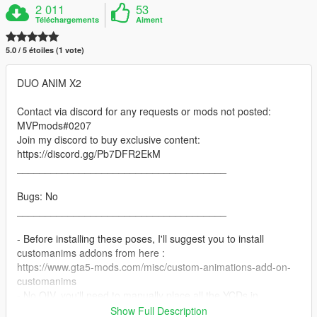
2 011
53
Téléchargements
Aiment
5.0 / 5 étoiles (1 vote)
DUO ANIM X2
Contact via discord for any requests or mods not posted:
MVPmods#0207
Join my discord to buy exclusive content:
https://discord.gg/Pb7DFR2EkM
_____________________________________
Bugs: No
_____________________________________
- Before installing these poses, I'll suggest you to install
customanims addons from here :
https://www.gta5-mods.com/misc/custom-animations-add-on-
customanims
- No OIV, you'll need to manually place all the YCDs in
dlcpacks/customanims/dlc.rpf/x64/anims/ingame/clip_amb@.rp
Show Full Description