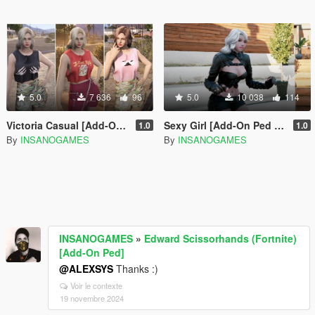
5.0
7 636
96
5.0
10 038
114
Victoria Casual [Add-On Ped / Replace]
Sexy Girl [Add-On Ped / Replace]
1.0
1.0
By
INSANOGAMES
By
INSANOGAMES
INSANOGAMES
»
Edward Scissorhands (Fortnite)
[Add-On Ped]
@ALEXSYS
Thanks :)
Voir le contexte
19 novembre 2024