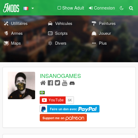
Show Adult
Connexion
Utilitaires
Véhicules
Peintures
Armes
Scripts
Joueur
Maps
Divers
Plus
INSANOGAMES
Faire un don avec
Support me on