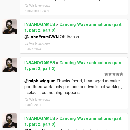
Voir le contexte
4 novembre 2024
INSANOGAMES
»
Dancing Wave animations (part
1, part 2, part 3)
@JohnFromGWN
OK thanks
Voir le contexte
9 août 2024
INSANOGAMES
»
Dancing Wave animations (part
1, part 2, part 3)
@ralph wiggum
Thanks friend, I managed to make
part three work, only part one and two is not working,
I select it but nothing happens
Voir le contexte
9 août 2024
INSANOGAMES
»
Dancing Wave animations (part
1, part 2, part 3)