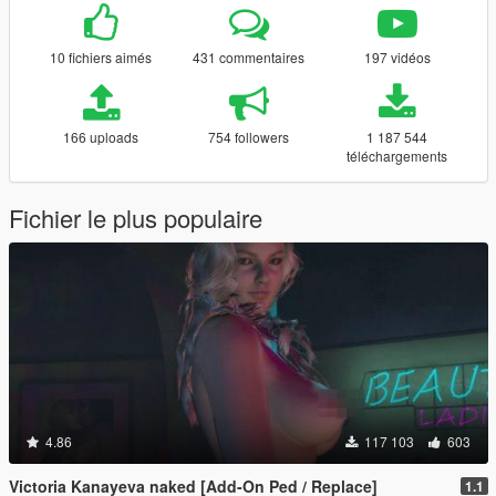
10 fichiers aimés
431 commentaires
197 vidéos
166 uploads
754 followers
1 187 544
téléchargements
Fichier le plus populaire
4.86
117 103
603
Victoria Kanayeva naked [Add-On Ped / Replace]
1.1