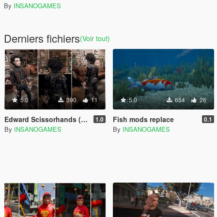
By
INSANOGAMES
Derniers fichiers
(Voir tout)
5.0
390
11
5.0
654
26
Edward Scissorhands (Fortnite) [Add-On Ped]
Fish mods replace
1.0
0.1
By
INSANOGAMES
By
INSANOGAMES