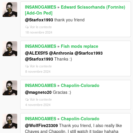
INSANOGAMES
»
Edward Scissorhands (Fortnite)
[Add-On Ped]
@Starfox1993
thank you friend
Voir le contexte
18 novembre 2024
INSANOGAMES
»
Fish mods replace
@ALEXSYS
@Anthronia
@Starfox1993
@Starfox1993
Thanks :)
Voir le contexte
8 novembre 2024
INSANOGAMES
»
Chapolin-Colorado
@magneto20
Gracias :)
Voir le contexte
4 novembre 2024
INSANOGAMES
»
Chapolin-Colorado
@WolfFire23309
Thank you friend, I also really like
Chaves and Chapolin, I still watch it today hahaha