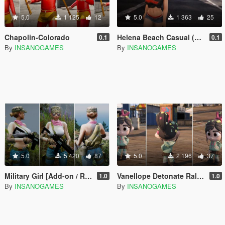
5.0
1 125
12
5.0
1 363
25
Chapolin-Colorado
Helena Beach Casual (Doar6)
0.1
0.1
By
INSANOGAMES
By
INSANOGAMES
5.0
5 420
87
5.0
2 196
37
Military Girl [Add-on / Replace]
Vanellope Detonate Ralph (add-on / replace)
1.0
1.0
By
INSANOGAMES
By
INSANOGAMES