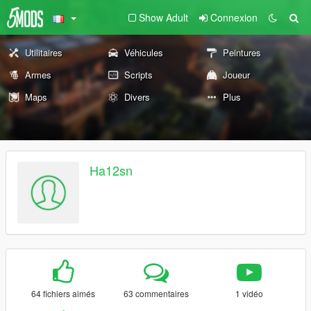
Show Adult
Connexion
Utilitaires
Véhicules
Peintures
Armes
Scripts
Joueur
Maps
Divers
Plus
Ha12sn
64 fichiers aimés
63 commentaires
1 vidéo