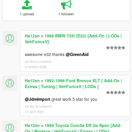
1 upload
1 follower
Ha12sn
»
1988 BMW 735i (E32) [Add-On | LODs |
VehFuncsV]
awesome e32 thanks
@GreenAid
Voir le contexte
4 octobre 2025
Ha12sn
»
1992-1996 Ford Bronco XLT [ Add-On |
Extras | Tuning | VehFuncsV | LODs ]
@JdmImport
great work 5 star for you
Voir le contexte
21 août 2024
Ha12sn
»
1994 Toyota Corolla DX Us-Spec [Add-
On | Replace | VehFuncsV | Extras | LODs]