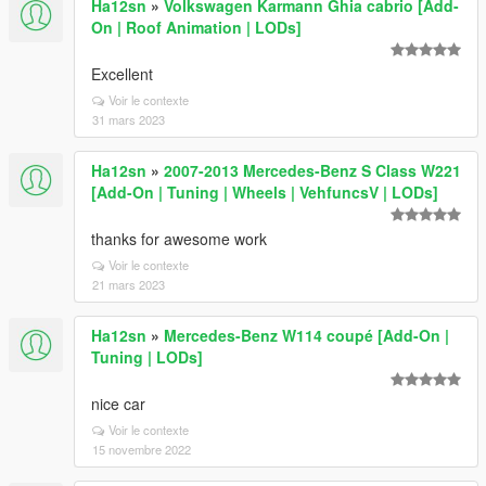
Ha12sn
»
Volkswagen Karmann Ghia cabrio [Add-
On | Roof Animation | LODs]
Excellent
Voir le contexte
31 mars 2023
Ha12sn
»
2007-2013 Mercedes-Benz S Class W221
[Add-On | Tuning | Wheels | VehfuncsV | LODs]
thanks for awesome work
Voir le contexte
21 mars 2023
Ha12sn
»
Mercedes-Benz W114 coupé [Add-On |
Tuning | LODs]
nice car
Voir le contexte
15 novembre 2022