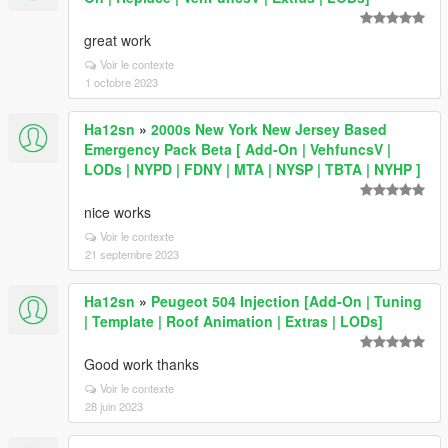
great work
Voir le contexte
1 octobre 2023
Ha12sn
»
2000s New York New Jersey Based
Emergency Pack Beta [ Add-On | VehfuncsV |
LODs | NYPD | FDNY | MTA | NYSP | TBTA | NYHP ]
nice works
Voir le contexte
21 septembre 2023
Ha12sn
»
Peugeot 504 Injection [Add-On | Tuning
| Template | Roof Animation | Extras | LODs]
Good work thanks
Voir le contexte
28 juin 2023