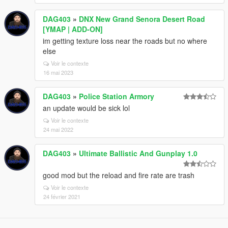
DAG403
»
DNX New Grand Senora Desert Road
[YMAP | ADD-ON]
im getting texture loss near the roads but no where
else
Voir le contexte
16 mai 2023
DAG403
»
Police Station Armory
an update would be sick lol
Voir le contexte
24 mai 2022
DAG403
»
Ultimate Ballistic And Gunplay 1.0
good mod but the reload and fire rate are trash
Voir le contexte
24 février 2021