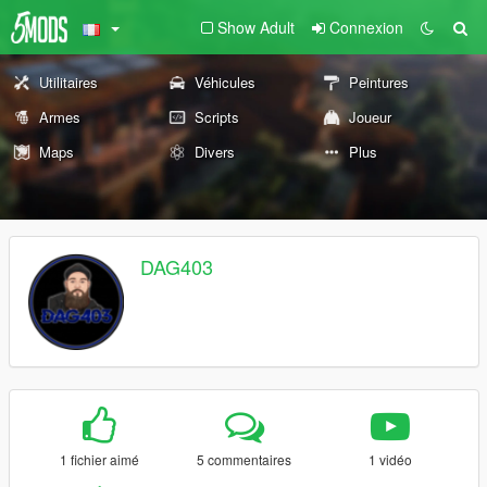
Show Adult
Connexion
Utilitaires
Véhicules
Peintures
Armes
Scripts
Joueur
Maps
Divers
Plus
DAG403
1 fichier aimé
5 commentaires
1 vidéo