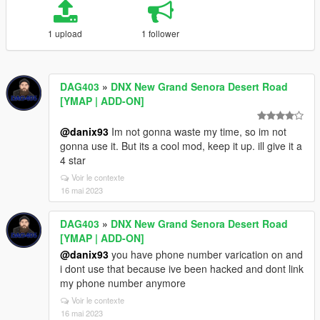
1 upload
1 follower
DAG403
»
DNX New Grand Senora Desert Road
[YMAP | ADD-ON]
@danix93
Im not gonna waste my time, so im not
gonna use it. But its a cool mod, keep it up. ill give it a
4 star
Voir le contexte
16 mai 2023
DAG403
»
DNX New Grand Senora Desert Road
[YMAP | ADD-ON]
@danix93
you have phone number varication on and
i dont use that because ive been hacked and dont link
my phone number anymore
Voir le contexte
16 mai 2023