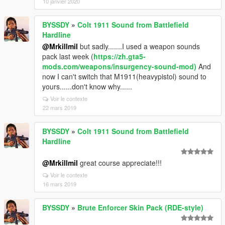
10 janvier 2020
BYSSDY
»
Colt 1911 Sound from Battlefield
Hardline
@Mrkillmil
but sadly.......I used a weapon sounds
pack last week (
https://zh.gta5-
mods.com/weapons/insurgency-sound-mod)
And
now I can't switch that M1911(heavypistol) sound to
yours......don't know why......
Voir le contexte
22 mars 2019
BYSSDY
»
Colt 1911 Sound from Battlefield
Hardline
@Mrkillmil
great course appreciate!!!
Voir le contexte
16 mars 2019
BYSSDY
»
Brute Enforcer Skin Pack (RDE-style)