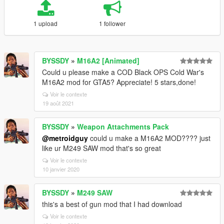
1 upload
1 follower
BYSSDY
»
M16A2 [Animated]
Could u please make a COD Black OPS Cold War's
M16A2 mod for GTA5? Appreciate! 5 stars,done!
Voir le contexte
19 août 2021
BYSSDY
»
Weapon Attachments Pack
@metroidguy
could u make a M16A2 MOD???? just
like ur M249 SAW mod that's so great
Voir le contexte
10 janvier 2020
BYSSDY
»
M249 SAW
this's a best of gun mod that I had download
Voir le contexte