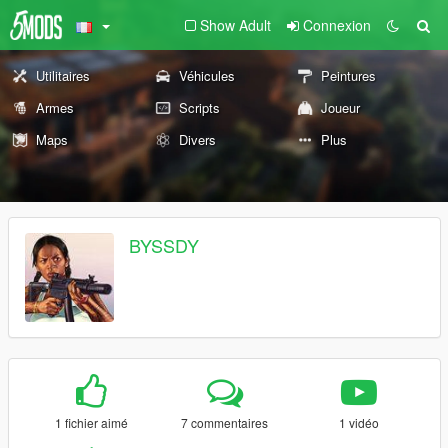
Show Adult
Connexion
Utilitaires
Véhicules
Peintures
Armes
Scripts
Joueur
Maps
Divers
Plus
BYSSDY
1 fichier aimé
7 commentaires
1 vidéo