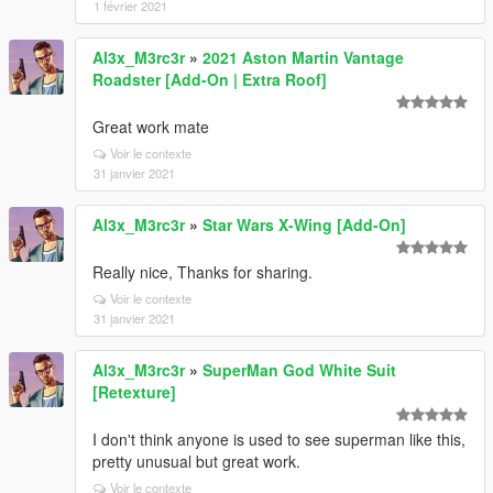
1 février 2021
Al3x_M3rc3r
»
2021 Aston Martin Vantage
Roadster [Add-On | Extra Roof]
Great work mate
Voir le contexte
31 janvier 2021
Al3x_M3rc3r
»
Star Wars X-Wing [Add-On]
Really nice, Thanks for sharing.
Voir le contexte
31 janvier 2021
Al3x_M3rc3r
»
SuperMan God White Suit
[Retexture]
I don't think anyone is used to see superman like this,
pretty unusual but great work.
Voir le contexte