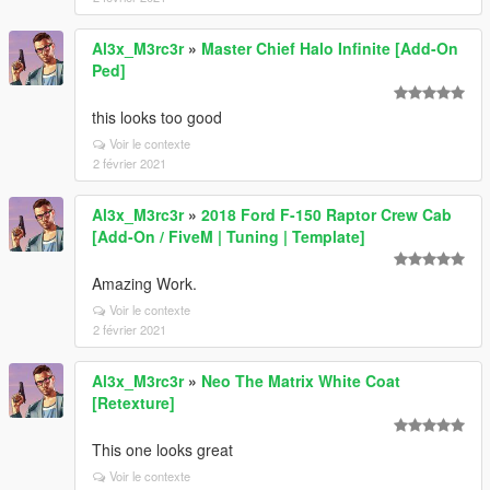
Al3x_M3rc3r
»
Master Chief Halo Infinite [Add-On
Ped]
this looks too good
Voir le contexte
2 février 2021
Al3x_M3rc3r
»
2018 Ford F-150 Raptor Crew Cab
[Add-On / FiveM | Tuning | Template]
Amazing Work.
Voir le contexte
2 février 2021
Al3x_M3rc3r
»
Neo The Matrix White Coat
[Retexture]
This one looks great
Voir le contexte