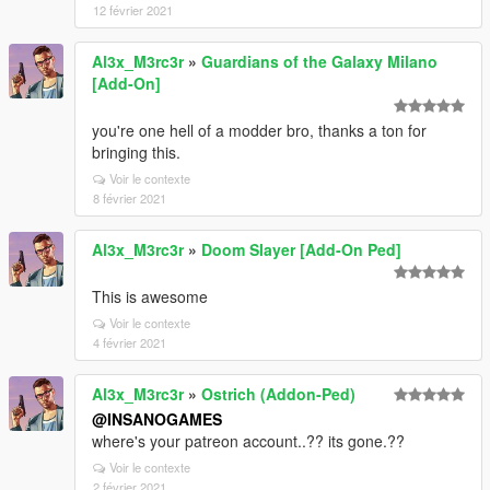
12 février 2021
Al3x_M3rc3r
»
Guardians of the Galaxy Milano
[Add-On]
you're one hell of a modder bro, thanks a ton for
bringing this.
Voir le contexte
8 février 2021
Al3x_M3rc3r
»
Doom Slayer [Add-On Ped]
This is awesome
Voir le contexte
4 février 2021
Al3x_M3rc3r
»
Ostrich (Addon-Ped)
@INSANOGAMES
where's your patreon account..?? its gone.??
Voir le contexte
2 février 2021