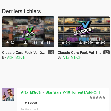
Derniers fichiers
5.0
14 381
184
5.0
20 659
265
Classic Cars Pack Vol-2 [Add-On]
Classic Cars Pack Vol-1 [Add-On]
1.0
1.0
By
Al3x_M3rc3r
By
Al3x_M3rc3r
Al3x_M3rc3r
»
Star Wars V-19 Torrent [Add-On]
Just Great
Voir le contexte