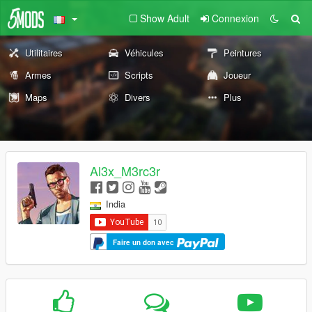
Show Adult
Connexion
Utilitaires
Véhicules
Peintures
Armes
Scripts
Joueur
Maps
Divers
Plus
Al3x_M3rc3r
India
Faire un don avec