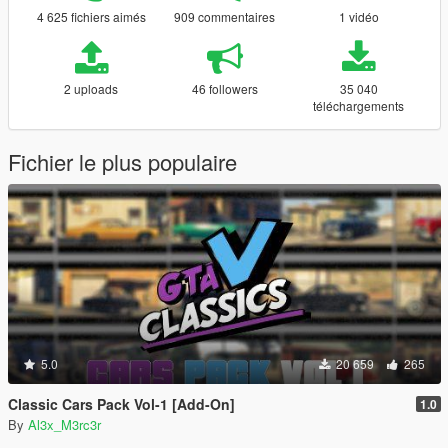
4 625 fichiers aimés
909 commentaires
1 vidéo
2 uploads
46 followers
35 040
téléchargements
Fichier le plus populaire
5.0
20 659
265
Classic Cars Pack Vol-1 [Add-On]
1.0
By
Al3x_M3rc3r