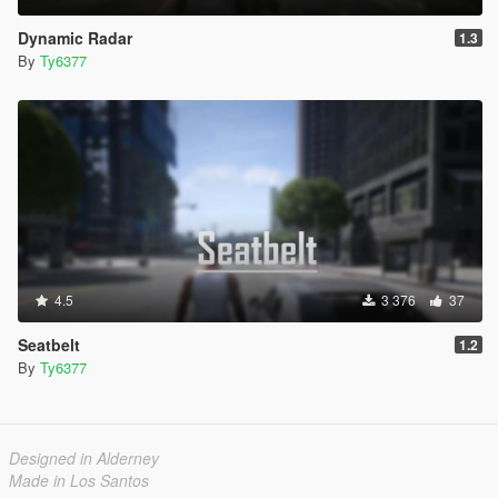
Dynamic Radar
1.3
By
Ty6377
4.5
3 376
37
Seatbelt
1.2
By
Ty6377
Designed in Alderney
Made in Los Santos