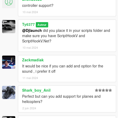
controller support?
10 mai 2024
Ty6377
Auteur
@Djlaunch
did you place it in your scripts folder and
make sure you have ScriptHookV and
ScriptHookV.Net?
10 mai 2024
Zackmadiak
It would be nice if you can add and option for the
sound , i prefer it off
11 mai 2024
Shark_boy_Anil
Perfect but can you add support for planes and
helicopters?
2 juin 2024