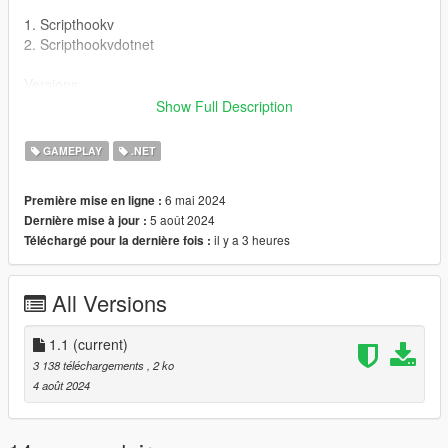
1. Scripthookv
2. Scripthookvdotnet
Versions:
V1.0 Release
Show Full Description
V1.1 Added an option to disable the sound
GAMEPLAY
.NET
Credits: @Ty6377 @OneMinuteYT
6 mai 2024
Première mise en ligne :
Enjoy
5 août 2024
Dernière mise à jour :
il y a 3 heures
Téléchargé pour la dernière fois :
All Versions
1.1
(current)
3 138 téléchargements
, 2 ko
4 août 2024