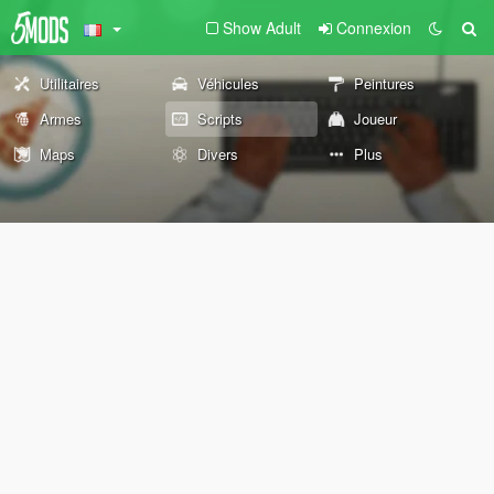
Show Adult
Connexion
Utilitaires
Véhicules
Peintures
Armes
Scripts
Joueur
Maps
Divers
Plus