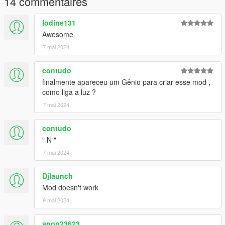
14 commentaires
Iodine131
Awesome
7 mai 2024
contudo
finalmente apareceu um Gênio para criar esse mod ,
como liga a luz ?
7 mai 2024
contudo
" N "
7 mai 2024
Djlaunch
Mod doesn't work
9 mai 2024
anon23623