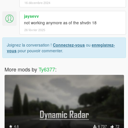
16 décembre 2024
jaysevv
not working anymore as of the shvdn 18
26 février 2025
Joignez la conversation !
Connectez-vous
ou
enregistrez-
vous
pour pouvoir commenter.
More mods by
Ty6377
:
4.6
6 737
72