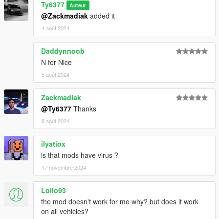
Ty6377
Auteur
@Zackmadiak
added it
4 août 2024
Daddynnoob
N for Nice
5 août 2024
Zackmadiak
@Ty6377
Thanks
8 août 2024
ilyatiox
is that mods have virus ?
17 novembre 2024
Lollo93
the mod doesn't work for me why? but does it work
on all vehicles?