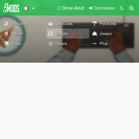
Show Adult
Connexion
Utilitaires
Véhicules
Peintures
Armes
Scripts
Joueur
Maps
Divers
Plus