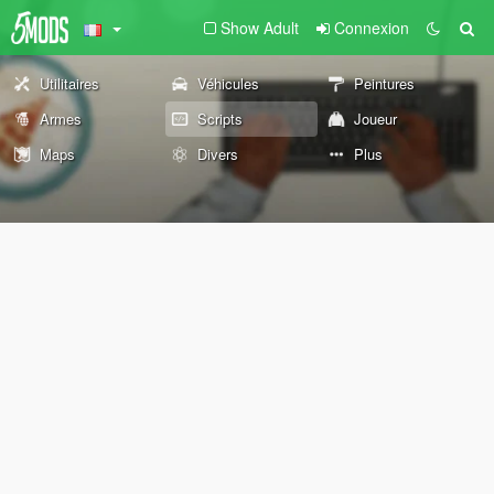
Show Adult
Connexion
Utilitaires
Véhicules
Peintures
Armes
Scripts
Joueur
Maps
Divers
Plus