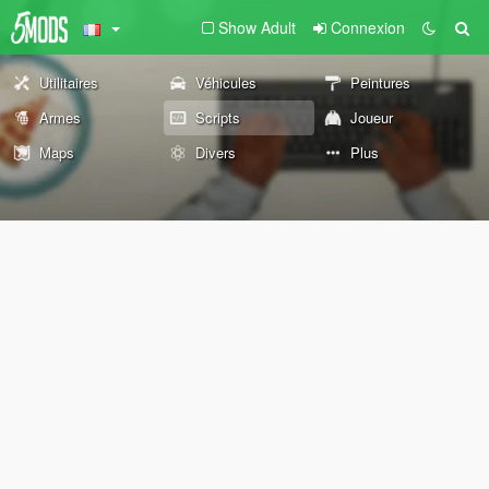
Show Adult
Connexion
Utilitaires
Véhicules
Peintures
Armes
Scripts
Joueur
Maps
Divers
Plus