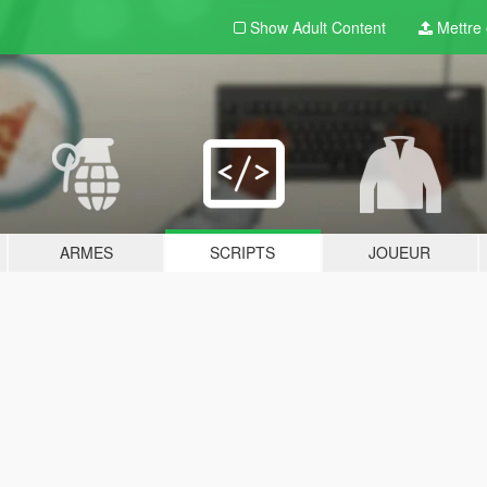
Show Adult
Content
Mettre e
ARMES
SCRIPTS
JOUEUR