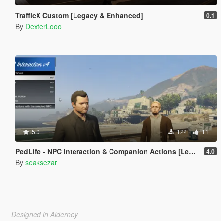
TrafficX Custom [Legacy & Enhanced]
0.1
By
DexterLooo
5.0
122
11
PedLife - NPC Interaction & Companion Actions [Legacy]
4.0
By
seaksezar
Designed in Alderney