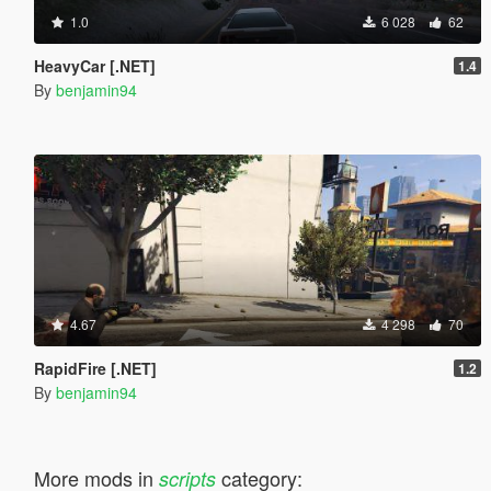
1.0
6 028
62
HeavyCar [.NET]
1.4
By
benjamin94
4.67
4 298
70
RapidFire [.NET]
1.2
By
benjamin94
More mods in
category:
scripts