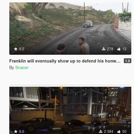
5.0
278
12
Franklin will eventually show up to defend his home but it's a real mod
1.0
By
Snacer
5.0
2 384
50