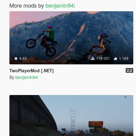
More mods by
benjamin94
:
4.43
178 001
1 169
TwoPlayerMod [.NET]
2.2
By
benjamin94