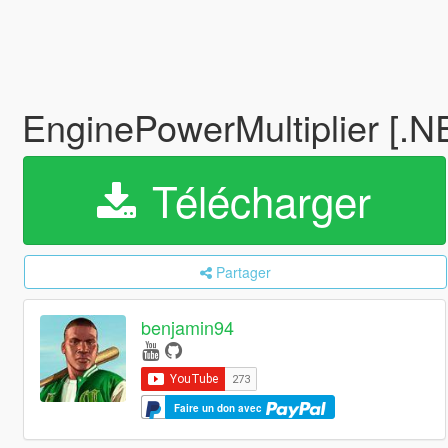
EnginePowerMultiplier [.
Télécharger
Partager
benjamin94
Faire un don avec