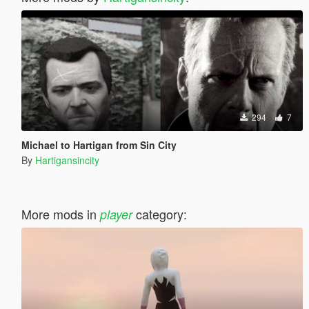
294
7
Michael to Hartigan from Sin City
By
Hartigansincity
More mods in
category:
player