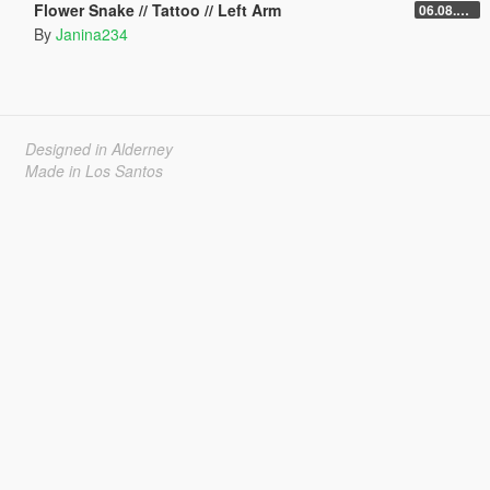
Flower Snake // Tattoo // Left Arm
06.08.2026
By
Janina234
Designed in Alderney
Made in Los Santos