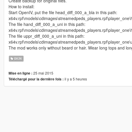
Create backup for original files.
How to install:
Start OpenIV, put the file head_diff_000_a_bla in this path:
x64v.rpf\models\cdimages\streamedpeds_players.rpf\player_one\
The file hand_diff_000_a_uni in this path:
x64v.rpf\models\cdimages\streamedpeds_players.rpf\player_one\
The file uppr_diff_000_a_uni in this path:
x64v.rpf\models\cdimages\streamedpeds_players.rpf\player_one\u
The mod works only without beard or hair. Wear long tops and long
SKIN
25 mai 2015
Mise en ligne :
il y a 5 heures
Téléchargé pour la dernière fois :