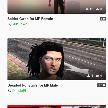
12
0
Spider-Gwen for MP Female
1.0
By
Yuki_oWo
4
0
Dreaded Ponytails for MP Male
1.0.0
By
DimeloEli