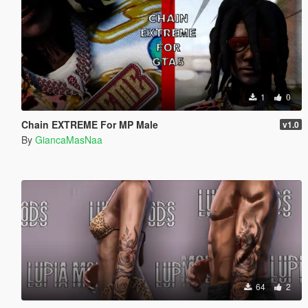
1
0
Chain EXTREME For MP Male
v1.0
By
GiancaMasNaa
64
2