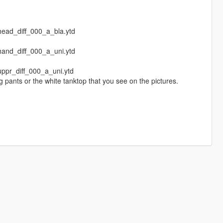
head_diff_000_a_bla.ytd
hand_diff_000_a_uni.ytd
ppr_diff_000_a_uni.ytd
 pants or the white tanktop that you see on the pictures.