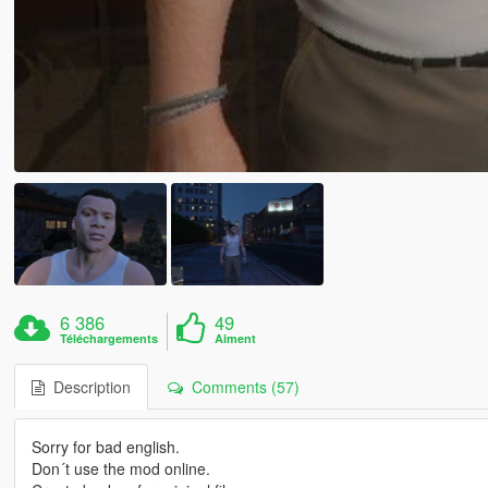
6 386
49
Téléchargements
Aiment
Description
Comments (57)
Sorry for bad english.
Don´t use the mod online.