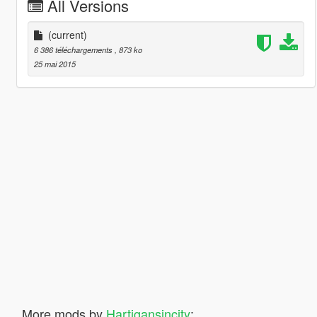
All Versions
(current)
6 386 téléchargements
, 873 ko
25 mai 2015
More mods by
Hartigansincity
: