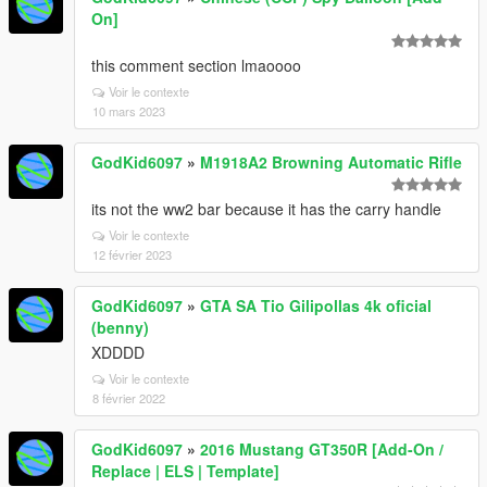
On]
this comment section lmaoooo
Voir le contexte
10 mars 2023
GodKid6097
»
M1918A2 Browning Automatic Rifle
its not the ww2 bar because it has the carry handle
Voir le contexte
12 février 2023
GodKid6097
»
GTA SA Tio Gilipollas 4k oficial
(benny)
XDDDD
Voir le contexte
8 février 2022
GodKid6097
»
2016 Mustang GT350R [Add-On /
Replace | ELS | Template]