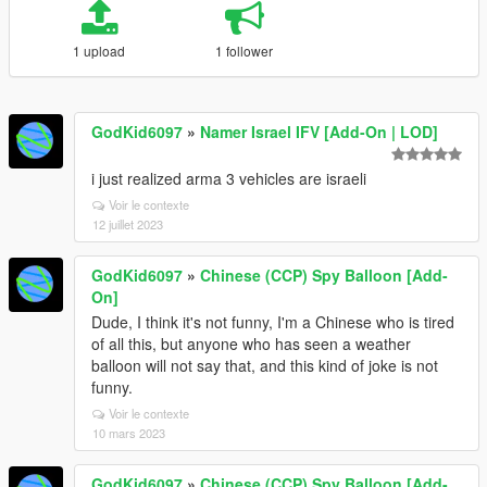
1 upload
1 follower
GodKid6097
»
Namer Israel IFV [Add-On | LOD]
i just realized arma 3 vehicles are israeli
Voir le contexte
12 juillet 2023
GodKid6097
»
Chinese (CCP) Spy Balloon [Add-
On]
Dude, I think it's not funny, I'm a Chinese who is tired
of all this, but anyone who has seen a weather
balloon will not say that, and this kind of joke is not
funny.
Voir le contexte
10 mars 2023
GodKid6097
»
Chinese (CCP) Spy Balloon [Add-