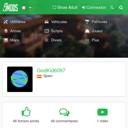
Show Adult
Connexion
Utilitaires
Véhicules
Peintures
Armes
Scripts
Joueur
Maps
Divers
Plus
GodKid6097
Spain
46 fichiers aimés
46 commentaires
1 vidéo