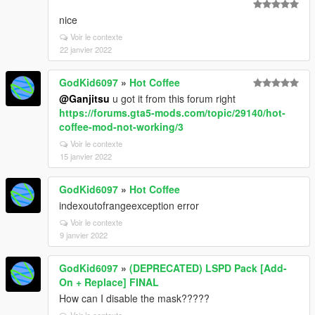
nice
Voir le contexte
22 janvier 2022
GodKid6097
»
Hot Coffee
@Ganjitsu
u got it from this forum right
https://forums.gta5-mods.com/topic/29140/hot-
coffee-mod-not-working/3
Voir le contexte
15 janvier 2022
GodKid6097
»
Hot Coffee
indexoutofrangeexception error
Voir le contexte
9 janvier 2022
GodKid6097
»
(DEPRECATED) LSPD Pack [Add-
On + Replace] FINAL
How can I disable the mask?????