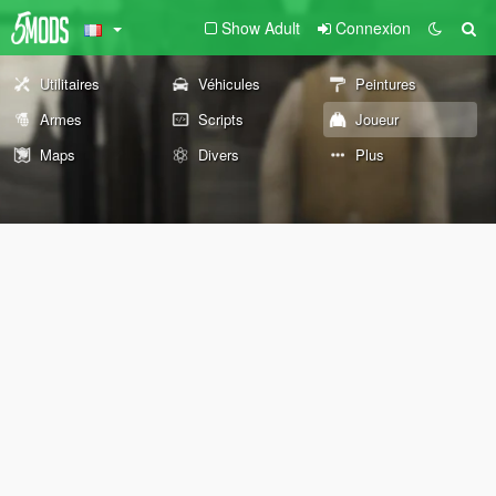
Show Adult
Connexion
Utilitaires
Véhicules
Peintures
Armes
Scripts
Joueur
Maps
Divers
Plus