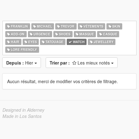
FRANKLIN
MICHAEL
TREVOR
VÊTEMENTS
SKIN
ADD-ON
URGENCE
SHOES
MASQUE
CASQUE
HAIR
EYES
TATOUAGE
WATCH
JEWELLERY
LORE FRIENDLY
Depuis :
Hier
Trier par :
Les mieux notés
Aucun résultat, merci de modifier vos critères de filtrage.
Designed in Alderney
Made in Los Santos