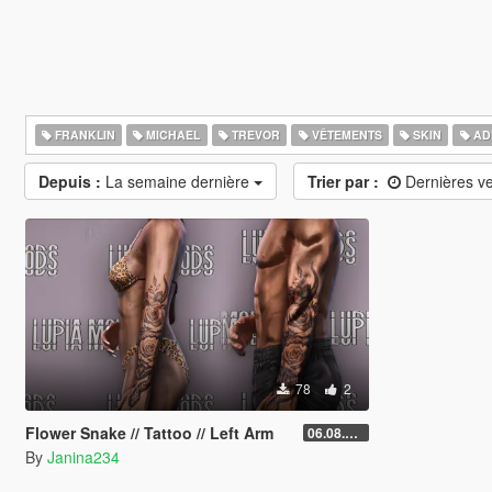
FRANKLIN
MICHAEL
TREVOR
VÊTEMENTS
SKIN
AD
Depuis :
La semaine dernière
Trier par :
Dernières v
78
2
Flower Snake // Tattoo // Left Arm
06.08.2026
By
Janina234