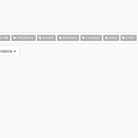
D-ON
URGENCE
SHOES
MASQUE
CASQUE
HAIR
EYES
ersions