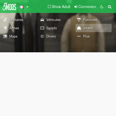
Show Adult
Connexion
Utilitaires
Véhicules
Peintures
Armes
Scripts
Joueur
Maps
Divers
Plus