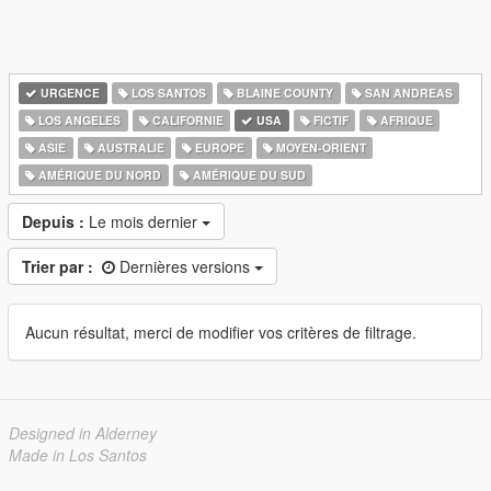
URGENCE
LOS SANTOS
BLAINE COUNTY
SAN ANDREAS
LOS ANGELES
CALIFORNIE
USA
FICTIF
AFRIQUE
ASIE
AUSTRALIE
EUROPE
MOYEN-ORIENT
AMÉRIQUE DU NORD
AMÉRIQUE DU SUD
Depuis :
Le mois dernier
Trier par :
Dernières versions
Aucun résultat, merci de modifier vos critères de filtrage.
Designed in Alderney
Made in Los Santos