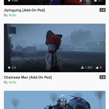
4.88
1 801
21
Jiyingying [Add-On Ped]
1.0
By
NcNc
5.0
1 251
8
Chainsaw Man [Add-On Ped]
1.0
By
NcNc