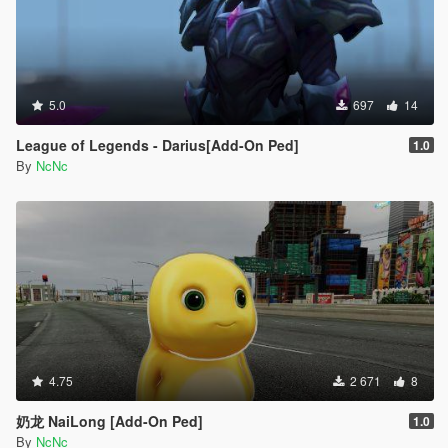
5.0
697
14
League of Legends - Darius[Add-On Ped]
1.0
By
NcNc
4.75
2 671
8
奶龙 NaiLong [Add-On Ped]
1.0
By
NcNc