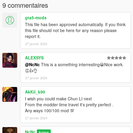
9 commentaires
gta5-mods
This file has been approved automatically. If you think
this file should not be here for any reason please
report it.
27 janvier 2024
ALEXSYS
@NcNc
This is a something interresting😀Nice work
👏👍👌
27 janvier 2024
AkKii_k90
I wish you could make Chun LI next
From the modder time travel it's pretty perfect .
Any ways 100/100 mod 💯
27 janvier 2024
NcNc
Auteur