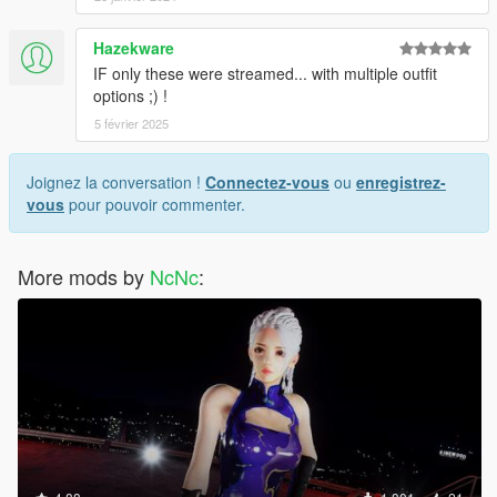
Hazekware
IF only these were streamed... with multiple outfit
options ;) !
5 février 2025
Joignez la conversation !
Connectez-vous
ou
enregistrez-
vous
pour pouvoir commenter.
More mods by
NcNc
: