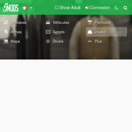
Show Adult
Connexion
Utilitaires
Véhicules
Peintures
Armes
Scripts
Joueur
Maps
Divers
Plus