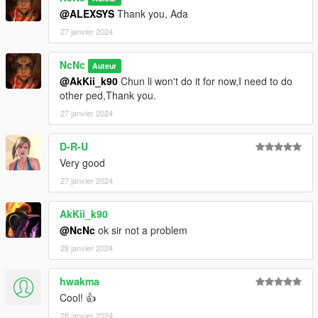
@ALEXSYS
Thank you, Ada
27 janvier 2024
NcNc
Auteur
@AkKii_k90
Chun li won't do it for now,I need to do
other ped,Thank you.
27 janvier 2024
D-R-U
Very good
27 janvier 2024
AkKii_k90
@NcNc
ok sir not a problem
28 janvier 2024
hwakma
Cool! 👍
28 janvier 2024