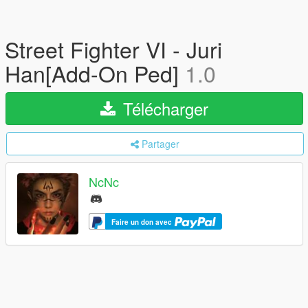
Street Fighter VI - Juri
Han[Add-On Ped]
1.0
Télécharger
Partager
NcNc
Faire un don avec