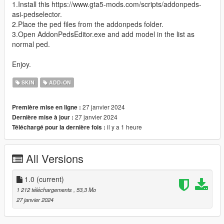
1.Install this https://www.gta5-mods.com/scripts/addonpeds-
asi-pedselector.
2.Place the ped files from the addonpeds folder.
3.Open AddonPedsEditor.exe and add model in the list as
normal ped.
Enjoy.
SKIN
ADD-ON
27 janvier 2024
Première mise en ligne :
27 janvier 2024
Dernière mise à jour :
il y a 1 heure
Téléchargé pour la dernière fois :
All Versions
1.0
(current)
1 212 téléchargements
, 53,3 Mo
27 janvier 2024