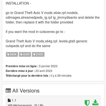
INSTALLATION -
go to Grand Theft Auto V mods x64e.rpf.models.
cdimages.streamedpeds_ig.rpf ig_jimmydisanto and delete the
folder, then replace it with the folder provided
if you want the mod in cutscenes go to -
Grand Theft Auto V mods.x64g.rpf. levels.gta5 generic
cutspeds.rpf and do the same
SKIN
HAIR
EYES
5 janvier 2023
Première mise en ligne :
23 avril 2023
Dernière mise à jour :
il y a 39 minutes
Téléchargé pour la dernière fois :
All Versions
1.1
688 téléchargements
, 29,1 Mo