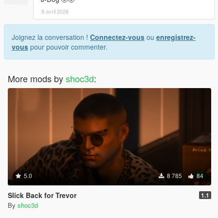
8 avril 2026
Joignez la conversation !
Connectez-vous
ou
enregistrez-
vous
pour pouvoir commenter.
More mods by
shoc3d
:
5.0
8 785
84
Slick Back for Trevor
1.1
By
shoc3d