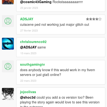
@cosmic43Gaming
Rockstaaaaaaaarrrr
23 janvier 2023
ADSJAY
cutscene ped not working just major glitch out
27 février 2023
chrislourenco92
@ADSJAY
same
13 mars 2023
southgamingtv
does anybody know if this would work in my fivem
servers or just gta5 online?
22 mars 2023
jojoolivas
@shoc3d
could you add a cs version too? Been
playing the story again would love to see this version
in the cutscene