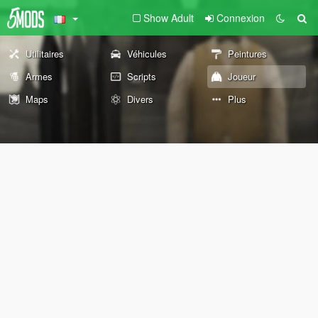
Show Adult
Connexion
Utilitaires
Véhicules
Peintures
Armes
Scripts
Joueur
Maps
Divers
Plus