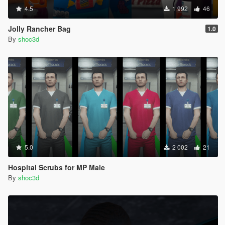
4.5
1 992
46
Jolly Rancher Bag
1.0
By
shoc3d
5.0
2 002
21
Hospital Scrubs for MP Male
By
shoc3d