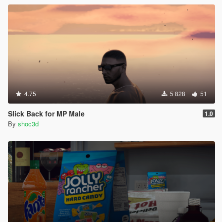
4.75
5 828
51
Slick Back for MP Male
1.0
By
shoc3d