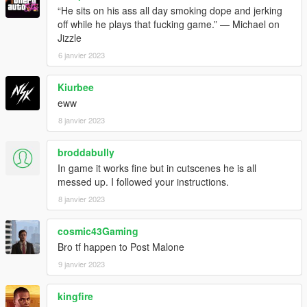
“He sits on his ass all day smoking dope and jerking
off while he plays that fucking game.” — Michael on
Jizzle
6 janvier 2023
Kiurbee
eww
8 janvier 2023
broddabully
In game it works fine but in cutscenes he is all
messed up. I followed your instructions.
8 janvier 2023
cosmic43Gaming
Bro tf happen to Post Malone
9 janvier 2023
kingfire