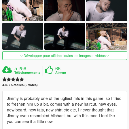
Développer pour afficher toutes les images et vidéos
5 256
66
Téléchargements
Aiment
4.89 / 5 étoiles (9 votes)
Jimmy is probably one of the ugliest mfs in this game, so I tried
to freshen him up a bit, comes with a new haircut, new eyes,
new beard, new tats, new shirt etc etc, I never thought that
Jimmy even resembled Michael, but with this mod I feel like
you can see it a little now.