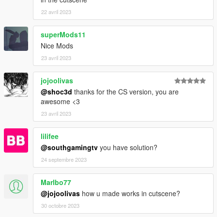
22 avril 2023
superMods11
Nice Mods
23 avril 2023
jojoolivas
@shoc3d
thanks for the CS version, you are
awesome <3
23 avril 2023
lilifee
@southgamingtv
you have solution?
24 septembre 2023
Marlbo77
@jojoolivas
how u made works in cutscene?
30 octobre 2023