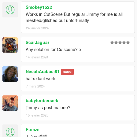
Smokey1522
Works in CutScene But regular Jimmy for me is all
meshed/glitched out unfortunatly
24 janvier 2024
ScarJaguar
Any solution for Cutscene? :(
14 février 2024
NecatiArabaci81
Banni
hairs dont work
7 mars 2024
babylonberserk
jimmy as post malone?
15 février 2025
Fumze
J-Dog 🤣🤣